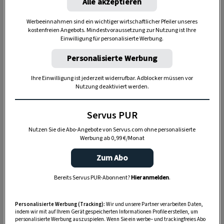
Alle akzeptieren
Werbeeinnahmen sind ein wichtiger wirtschaftlicher Pfeiler unseres
kostenfreien Angebots. Mindestvoraussetzung zur Nutzung ist Ihre
Einwilligung für personalisierte Werbung.
„Servus Garten“ auf WhatsApp
Personalisierte Werbung
Nutzen Sie WhatsApp auf Ihrem Handy und lieben es, auf
Ihre Einwilligung ist jederzeit widerrufbar. Adblocker müssen vor
dem Balkon, der Terrasse oder im Garten zu werkeln? In
Nutzung deaktiviert werden.
unserem kostenlosen WhatsApp-Kanal finden Sie täglich
Tipps und Tricks für Garten, Terrasse, Balkon- und
Servus PUR
Zimmerpflanzen.
Nutzen Sie die Abo-Angebote von Servus.com ohne personalisierte
Werbung ab 0,99 €/Monat
HIER MEHR ERFAHREN
Zum Abo
Bereits Servus PUR-Abonnent?
Hier anmelden
.
ZUM REZEPT
Personalisierte Werbung (Tracking):
Wir und unsere Partner verarbeiten Daten,
indem wir mit auf Ihrem Gerät gespeicherten Informationen Profile erstellen, um
personalisierte Werbung auszuspielen. Wenn Sie ein werbe– und trackingfreies Abo