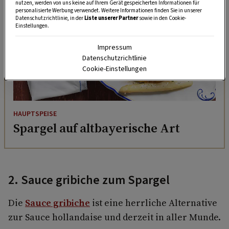
nutzen, werden von uns keine auf Ihrem Gerät gespeicherten Informationen für
personalisierte Werbung verwendet. Weitere Informationen finden Sie in unserer
Datenschutzrichtlinie, in der
Liste unserer Partner
sowie in den Cookie-
Einstellungen.
Impressum
Datenschutzrichtlinie
Cookie-Einstellungen
HAUPTSPEISE
Spargel auf altbayerische Art
2. Sauce gribiche zum Spargel
Die
Sauce gribiche
ist eine herrliche Alternative
zur Sauce hollandaise und derzeit in aller Munde.