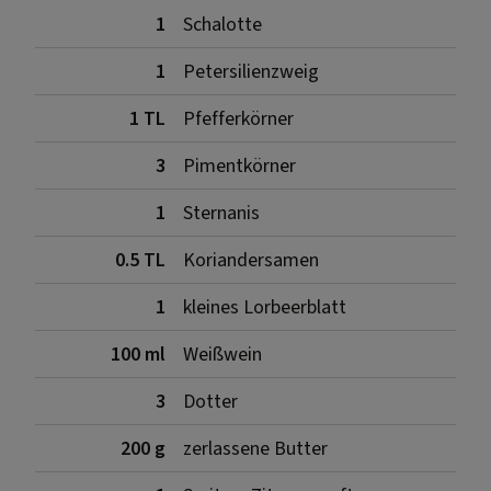
1
Schalotte
1
Petersilienzweig
1 TL
Pfefferkörner
3
Pimentkörner
1
Sternanis
0.5 TL
Koriandersamen
1
kleines Lorbeerblatt
100 ml
Weißwein
3
Dotter
200 g
zerlassene Butter