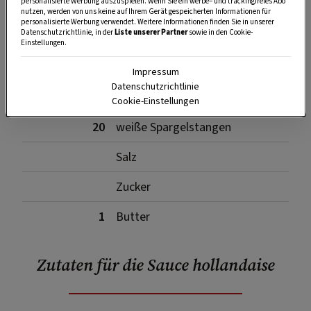
personalisierte Werbung auszuspielen. Wenn Sie ein werbe– und trackingfreies Abo
SPEICHERN
DRUCKEN
nutzen, werden von uns keine auf Ihrem Gerät gespeicherten Informationen für
personalisierte Werbung verwendet. Weitere Informationen finden Sie in unserer
Datenschutzrichtlinie, in der
Liste unserer Partner
sowie in den Cookie-
Einstellungen.
Zutaten
Impressum
Datenschutzrichtlinie
Cookie-Einstellungen
20
weiße Spargelstangen
Salz
Zucker
1
Butter
Zutaten für die Sauce hollandaise