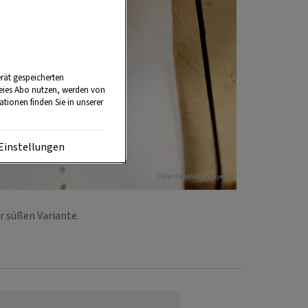
rät gespeicherten
reies Abo nutzen, werden von
tionen finden Sie in unserer
Einstellungen
Foto: Eisenhut & Mayer
er süßen Variante.