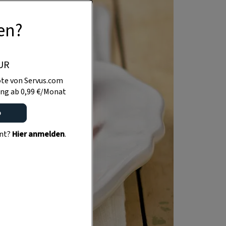
en?
UR
te von Servus.com
ng ab 0,99 €/Monat
o
ent?
Hier anmelden
.