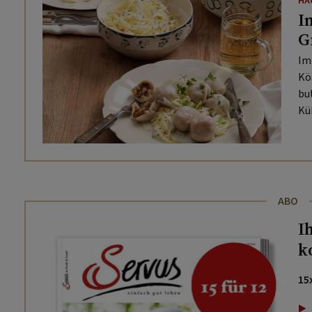
HA
I
G
Im
Kö
bu
Kü
ABO
I
k
15