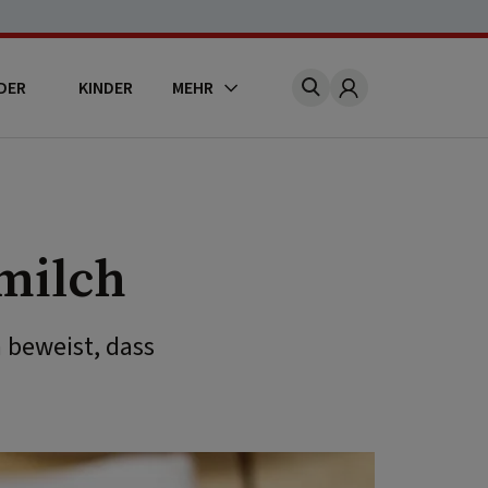
DER
KINDER
MEHR
Account
milch
 beweist, dass