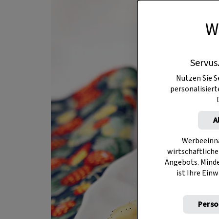
W
Servus
Nutzen Sie S
personalisier
A
Werbeeinna
wirtschaftliche
Angebots. Mind
ist Ihre Einw
Perso