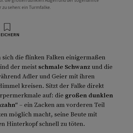
uf: die großen dunklen Augen und der sogenannte
 zu sehen: ein Turmfalke.
PEICHERN
 sich die flinken Falken einigermaßen
ind der meist
schmale Schwanz
und die
während Adler und Geier mit ihren
immel kreisen. Sitzt der Falke direkt
örpermerk­male auf: die
großen dunklen
nzahn“
– ein Zacken am vorderen Teil
en möglich macht, seine Beute mit
n Hin­terkopf schnell zu töten.