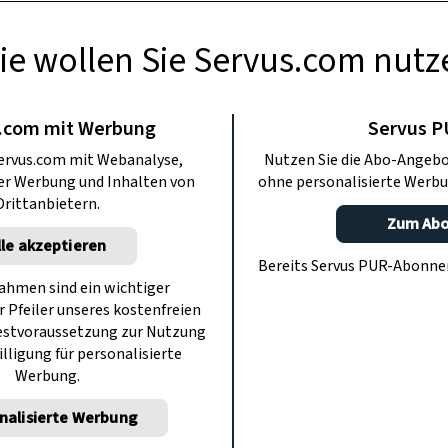
ie wollen Sie Servus.com nutz
TIERE
der flinke Jäger
.com mit Werbung
Servus 
ervus.com mit Webanalyse,
Nutzen Sie die Abo-Angebo
 Greifvögeln
ter Werbung und Inhalten von
ohne personalisierte Werbu
Drittanbietern.
Zum Ab
lle akzeptieren
e Jäger, vor allem auch wegen ihrer
Bereits Servus PUR-Abonn
per. Im Gegensatz zu schweren Adlern
hmen sind ein wichtiger
r Pfeiler unseres kostenfreien
ngewiesen, sie setzen auf Muskelkraft.
estvoraussetzung zur Nutzung
illigung für personalisierte
Werbung.
nalisierte Werbung