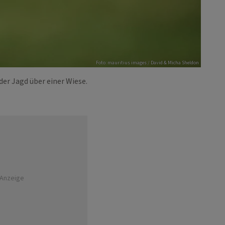
Foto: mauritius images / David & Micha Sheldon
 der Jagd über einer Wiese.
Anzeige