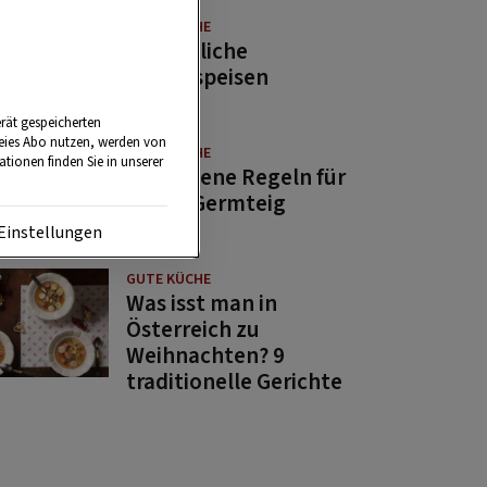
GUTE KÜCHE
11 köstliche
Fastenspeisen
rät gespeicherten
reies Abo nutzen, werden von
GUTE KÜCHE
tionen finden Sie in unserer
10 goldene Regeln für
guten Germteig
Einstellungen
GUTE KÜCHE
Was isst man in
Österreich zu
Weihnachten? 9
traditionelle Gerichte