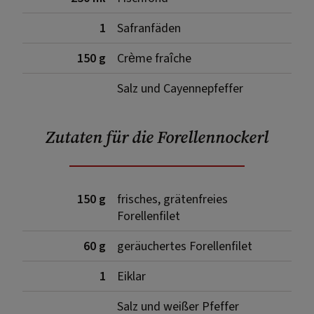
1
Safranfäden
150 g
Crème fraîche
Salz und Cayennepfeffer
Zutaten für die Forellennockerl
150 g
frisches, grätenfreies
Forellenfilet
60 g
geräuchertes Forellenfilet
1
Eiklar
Salz und weißer Pfeffer