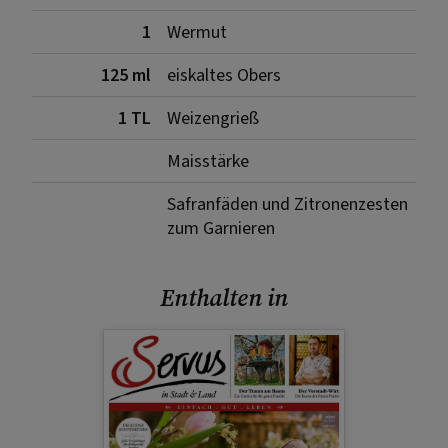
1
Wermut
125 ml
eiskaltes Obers
1 TL
Weizengrieß
Maisstärke
Safranfäden und Zitronenzesten
zum Garnieren
Enthalten in