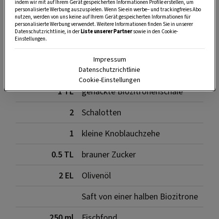
indem wir mit auf Ihrem Gerät gespeicherten Informationen Profile erstellen, um
SPEICHERN
DRUCKEN
personalisierte Werbung auszuspielen. Wenn Sie ein werbe– und trackingfreies Abo
nutzen, werden von uns keine auf Ihrem Gerät gespeicherten Informationen für
personalisierte Werbung verwendet. Weitere Informationen finden Sie in unserer
Datenschutzrichtlinie, in der
Liste unserer Partner
sowie in den Cookie-
Einstellungen.
Zutaten für die Sauce
Impressum
Datenschutzrichtlinie
Cookie-Einstellungen
1 TL
gehackte Biozitronenschale
2
Schalotten
1
kleine Knoblauchzehe
0.5 TL
brauner Zucker
2 EL
Olivenöl
Saft von einer halben Biozitrone
250 ml
Fischfond