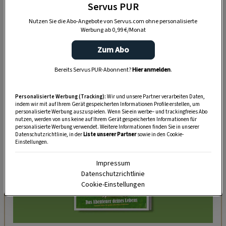
Möglichkeiten findet man ein bestimmtes Lied
Servus PUR
oder eine Textstelle auf Knopfdruck – ohne
Nutzen Sie die Abo-Angebote von Servus.com ohne personalisierte
Werbung ab 0,99 €/Monat
mühsames Kassettenumdrehen und
minutenlanges
Vor- und Zurückspulen
, das
Zum Abo
bei der Kassette nötig war.
Bereits Servus PUR-Abonnent?
Hier anmelden
.
DAS KÖNNTE SIE AUCH INTERESSIEREN
Personalisierte Werbung (Tracking):
Wir und unsere Partner verarbeiten Daten,
indem wir mit auf Ihrem Gerät gespeicherten Informationen Profile erstellen, um
personalisierte Werbung auszuspielen. Wenn Sie ein werbe– und trackingfreies Abo
nutzen, werden von uns keine auf Ihrem Gerät gespeicherten Informationen für
personalisierte Werbung verwendet. Weitere Informationen finden Sie in unserer
Datenschutzrichtlinie, in der
Liste unserer Partner
sowie in den Cookie-
Einstellungen.
Impressum
Datenschutzrichtlinie
Cookie-Einstellungen