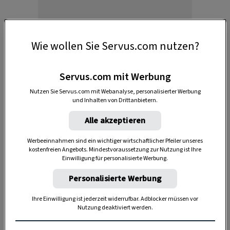
Wie wollen Sie Servus.com nutzen?
Servus.com mit Werbung
Nutzen Sie Servus.com mit Webanalyse, personalisierter Werbung
Heute werden kaum noch Kassetten
und Inhalten von Drittanbietern.
hergestellt. Neue Erfindungen wie
CD
oder
Alle akzeptieren
iPod
mit viel mehr Speicherplatz und
besserem Klang haben die rauschende,
Werbeeinnahmen sind ein wichtiger wirtschaftlicher Pfeiler unseres
kostenfreien Angebots. Mindestvoraussetzung zur Nutzung ist Ihre
manchmal sogar leiernde Tonbandkassette
Einwilligung für personalisierte Werbung.
nach und nach verdrängt. Hauptsächlich wird
Personalisierte Werbung
alles, was man sich anhören möchte, wie
Musik oder Podcasts, nun gestreamt.
Ihre Einwilligung ist jederzeit widerrufbar. Adblocker müssen vor
Nutzung deaktiviert werden.
Mit den neuen Geräten und technischen