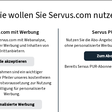
ie wollen Sie Servus.com nutz
RAPOTHEKE
el aus dem
.com mit Werbung
Servus 
ervus.com mit Webanalyse,
Nutzen Sie die Abo-Angebo
l: Knoblauch,
ter Werbung und Inhalten von
ohne personalisierte Werbu
Drittanbietern.
Zum Ab
& Kartoffel
lle akzeptieren
Bereits Servus PUR-Abonn
hmen sind ein wichtiger
r Pfeiler unseres kostenfreien
die Kartoffel sind wahre Alleskönner.
estvoraussetzung zur Nutzung
epte für Ihre Gesundheit.
illigung für personalisierte
Werbung.
nalisierte Werbung