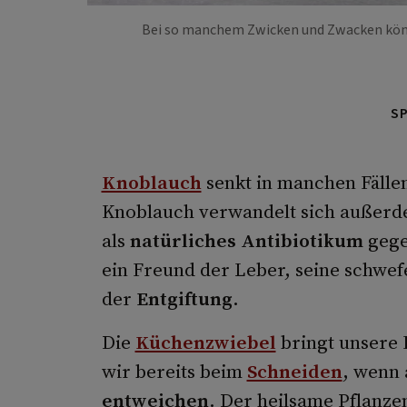
Bei so manchem Zwicken und Zwacken könn
S
Knoblauch
senkt in manchen Fälle
Knoblauch verwandelt sich außerdem 
als
natürliches Antibiotikum
gege
ein Freund der Leber, seine schwefe
der
Entgiftung
.
Die
Küchenzwiebel
bringt unsere 
wir bereits beim
Schneiden
, wenn 
entweichen
. Der heilsame Pflanz