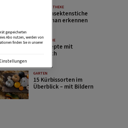
NATURAPOTHEKE
Diese Insektenstiche
sollte man erkennen
rät gespeicherten
reies Abo nutzen, werden von
GUTE KÜCHE
tionen finden Sie in unserer
11 Rezepte mit
Bärlauch
Einstellungen
GARTEN
15 Kürbissorten im
Überblick – mit Bildern