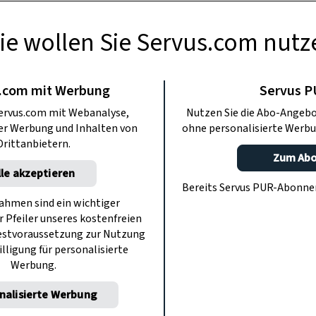
ie wollen Sie Servus.com nutz
RAPOTHEKE
el aus dem
.com mit Werbung
Servus 
ervus.com mit Webanalyse,
Nutzen Sie die Abo-Angebo
stl: Honig
ter Werbung und Inhalten von
ohne personalisierte Werbu
Drittanbietern.
Zum Ab
lle akzeptieren
lle Inhaltsstoffe wie kaum ein anderes
Bereits Servus PUR-Abonn
 er aus der Natur­-Apotheke nicht
hmen sind ein wichtiger
r Pfeiler unseres kostenfreien
wei gesunde Rezepte mit Honig.
estvoraussetzung zur Nutzung
illigung für personalisierte
Werbung.
nalisierte Werbung