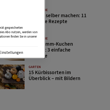
GUTE KÜCHE
Saucen selber machen: 11
beliebte Rezepte
rät gespeicherten
reies Abo nutzen, werden von
tionen finden Sie in unserer
GUTE KÜCHE
Osterlamm-Kuchen
backen: 3 einfache
Einstellungen
Rezepte
GARTEN
15 Kürbissorten im
Überblick – mit Bildern