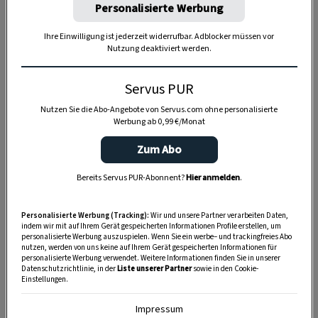
Personalisierte Werbung
Anzeige
Ihre Einwilligung ist jederzeit widerrufbar. Adblocker müssen vor
Nutzung deaktiviert werden.
Servus PUR
Nutzen Sie die Abo-Angebote von Servus.com ohne personalisierte
Werbung ab 0,99 €/Monat
Zum Abo
Bereits Servus PUR-Abonnent?
Hier anmelden
.
Personalisierte Werbung (Tracking):
Wir und unsere Partner verarbeiten Daten,
indem wir mit auf Ihrem Gerät gespeicherten Informationen Profile erstellen, um
personalisierte Werbung auszuspielen. Wenn Sie ein werbe– und trackingfreies Abo
nutzen, werden von uns keine auf Ihrem Gerät gespeicherten Informationen für
personalisierte Werbung verwendet. Weitere Informationen finden Sie in unserer
Datenschutzrichtlinie, in der
Liste unserer Partner
sowie in den Cookie-
Einstellungen.
Impressum