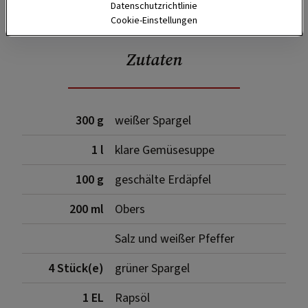
SPEICHERN
DRUCKEN
Datenschutzrichtlinie
Cookie-Einstellungen
Zutaten
300 g
weißer Spargel
1 l
klare Gemüsesuppe
100 g
geschälte Erdäpfel
200 ml
Obers
Salz und weißer Pfeffer
4 Stück(e)
grüner Spargel
1 EL
Rapsöl