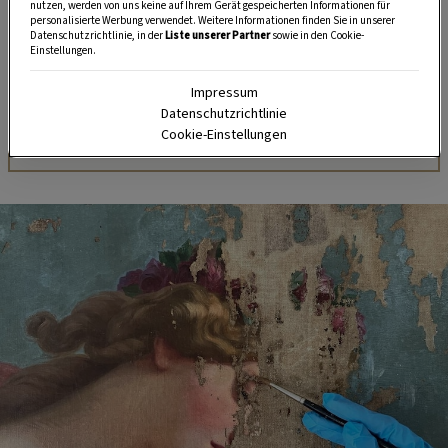
nutzen, werden von uns keine auf Ihrem Gerät gespeicherten Informationen für
unserem kostenlosen WhatsApp-Kanal finden Sie täglich
personalisierte Werbung verwendet. Weitere Informationen finden Sie in unserer
Datenschutzrichtlinie, in der
Liste unserer Partner
sowie in den Cookie-
Tipps und Tricks für Garten, Terrasse, Balkon- und
Einstellungen.
Zimmerpflanzen.
Impressum
Datenschutzrichtlinie
HIER MEHR ERFAHREN
Cookie-Einstellungen