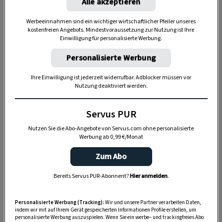
Alle akzeptieren
verschiedenen Fachbereichen.
Werbeeinnahmen sind ein wichtiger wirtschaftlicher Pfeiler unseres
kostenfreien Angebots. Mindestvoraussetzung zur Nutzung ist Ihre
Details zum Programmpunkt
Einwilligung für personalisierte Werbung.
Personalisierte Werbung
Ihre Einwilligung ist jederzeit widerrufbar. Adblocker müssen vor
Nutzung deaktiviert werden.
Servus PUR
Nutzen Sie die Abo-Angebote von Servus.com ohne personalisierte
Werbung ab 0,99 €/Monat
Zum Abo
Bereits Servus PUR-Abonnent?
Hier anmelden
.
„Servus Garten“ auf WhatsApp
Personalisierte Werbung (Tracking):
Wir und unsere Partner verarbeiten Daten,
Nutzen Sie WhatsApp auf Ihrem Handy und lieben es, auf
indem wir mit auf Ihrem Gerät gespeicherten Informationen Profile erstellen, um
personalisierte Werbung auszuspielen. Wenn Sie ein werbe– und trackingfreies Abo
dem Balkon, der Terrasse oder im Garten zu werkeln? In