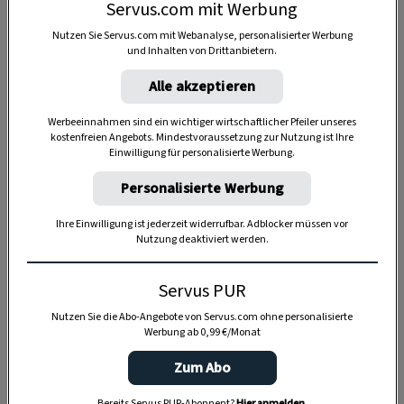
Servus.com mit Werbung
Nutzen Sie Servus.com mit Webanalyse, personalisierter Werbung
und Inhalten von Drittanbietern.
Alle akzeptieren
Werbeeinnahmen sind ein wichtiger wirtschaftlicher Pfeiler unseres
kostenfreien Angebots. Mindestvoraussetzung zur Nutzung ist Ihre
Einwilligung für personalisierte Werbung.
Personalisierte Werbung
Ihre Einwilligung ist jederzeit widerrufbar. Adblocker müssen vor
Nutzung deaktiviert werden.
Servus PUR
Anzeige
Nutzen Sie die Abo-Angebote von Servus.com ohne personalisierte
Werbung ab 0,99 €/Monat
Zum Abo
Bereits Servus PUR-Abonnent?
Hier anmelden
.