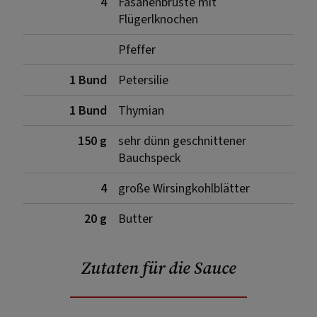
4
Fasanenbrüste mit
Flügerlknochen
Pfeffer
1 Bund
Petersilie
1 Bund
Thymian
150 g
sehr dünn geschnittener
Bauchspeck
4
große Wirsingkohlblätter
20 g
Butter
Zutaten für die Sauce