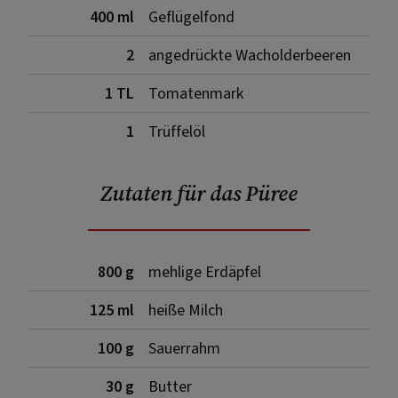
400 ml
Geflügelfond
2
angedrückte Wacholderbeeren
1 TL
Tomatenmark
1
Trüffelöl
Zutaten für das Püree
800 g
mehlige Erdäpfel
125 ml
heiße Milch
100 g
Sauerrahm
30 g
Butter