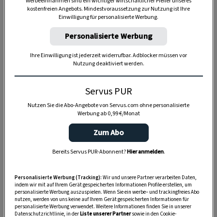
Werbeeinnahmen sind ein wichtiger wirtschaftlicher Pfeiler unseres
kostenfreien Angebots. Mindestvoraussetzung zur Nutzung ist Ihre
Einwilligung für personalisierte Werbung.
Personalisierte Werbung
Anzeige
Ihre Einwilligung ist jederzeit widerrufbar. Adblocker müssen vor
Nutzung deaktiviert werden.
Servus PUR
Nutzen Sie die Abo-Angebote von Servus.com ohne personalisierte
Werbung ab 0,99 €/Monat
Zum Abo
Bereits Servus PUR-Abonnent?
Hier anmelden
.
Personalisierte Werbung (Tracking):
Wir und unsere Partner verarbeiten Daten,
indem wir mit auf Ihrem Gerät gespeicherten Informationen Profile erstellen, um
personalisierte Werbung auszuspielen. Wenn Sie ein werbe– und trackingfreies Abo
nutzen, werden von uns keine auf Ihrem Gerät gespeicherten Informationen für
personalisierte Werbung verwendet. Weitere Informationen finden Sie in unserer
Datenschutzrichtlinie, in der
Liste unserer Partner
sowie in den Cookie-