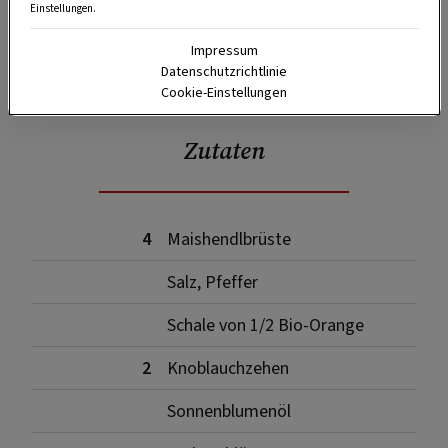
Einstellungen.
Impressum
SPEICHERN
DRUCKEN
Datenschutzrichtlinie
Cookie-Einstellungen
Zutaten
4
Maishendlbrüste
Salz, Pfeffer
Schale von 1/2 Bio-Orange
2
Knoblauchzehen
Sonnenblumenöl