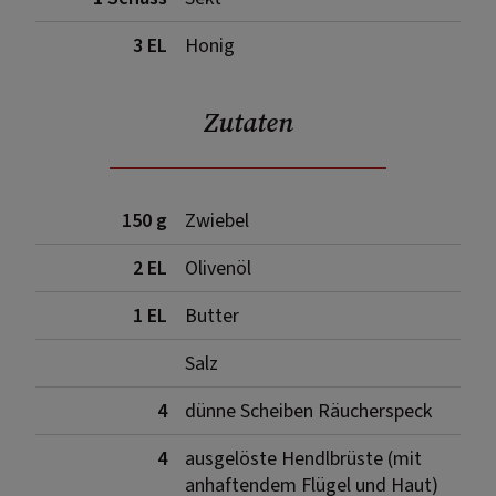
3 EL
Honig
Zutaten
150 g
Zwiebel
2 EL
Olivenöl
1 EL
Butter
Salz
4
dünne Scheiben Räucherspeck
4
ausgelöste Hendlbrüste (mit
anhaftendem Flügel und Haut)