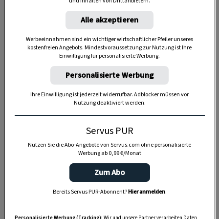
und Inhalten von Drittanbietern.
Alle akzeptieren
Werbeeinnahmen sind ein wichtiger wirtschaftlicher Pfeiler unseres
kostenfreien Angebots. Mindestvoraussetzung zur Nutzung ist Ihre
Einwilligung für personalisierte Werbung.
Personalisierte Werbung
Ihre Einwilligung ist jederzeit widerrufbar. Adblocker müssen vor
Nutzung deaktiviert werden.
Servus PUR
Anzeige
Nutzen Sie die Abo-Angebote von Servus.com ohne personalisierte
Werbung ab 0,99 €/Monat
Zum Abo
Bereits Servus PUR-Abonnent?
Hier anmelden
.
Personalisierte Werbung (Tracking):
Wir und unsere Partner verarbeiten Daten,