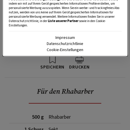
indem wir mit auf Ihrem Gerät gespeicherten Informationen Profile erstellen, um
personalisierte Werbung auszuspielen. Wenn Sie ein werbe– und trackingfreies Abo
nutzen, werden von uns keine auf Ihrem Gerät gespeicherten Informationen für
personalisierte Werbung verwendet. Weitere Informationen finden Sie in unserer
Datenschutzrichtlinie, in der
Liste unserer Partner
sowie in den Cookie-
Einstellungen.
Impressum
Datenschutzrichtlinie
Cookie-Einstellungen
SPEICHERN
DRUCKEN
Für den Rhabarber
500 g
Rhabarber
1 Schuss
Sekt