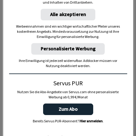
und Inhalten von Drittanbietern.
Alle akzeptieren
Werbeeinnahmen sind ein wichtiger wirtschaftlicher Pfeiler unseres
kostenfreien Angebots. Mindestvoraussetzung zur Nutzung ist Ihre
Anzeige
Einwilligung für personalisierte Werbung.
Personalisierte Werbung
Ihre Einwilligung ist jederzeit widerrufbar. Adblocker müssen vor
Nutzung deaktiviert werden.
Servus PUR
Nutzen Sie die Abo-Angebote von Servus.com ohne personalisierte
Werbung ab 0,99 €/Monat
Zum Abo
Bereits Servus PUR-Abonnent?
Hier anmelden
.