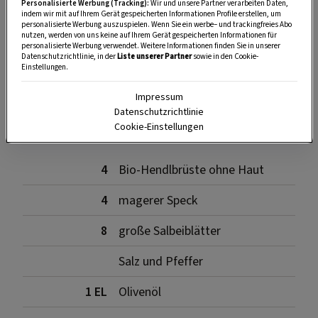
Personalisierte Werbung (Tracking):
Wir und unsere Partner verarbeiten Daten,
indem wir mit auf Ihrem Gerät gespeicherten Informationen Profile erstellen, um
personalisierte Werbung auszuspielen. Wenn Sie ein werbe– und trackingfreies Abo
nutzen, werden von uns keine auf Ihrem Gerät gespeicherten Informationen für
SPEICHERN
DRUCKEN
personalisierte Werbung verwendet. Weitere Informationen finden Sie in unserer
Datenschutzrichtlinie, in der
Liste unserer Partner
sowie in den Cookie-
Einstellungen.
Impressum
Zutaten
Datenschutzrichtlinie
Cookie-Einstellungen
4
Bio-Hendlbrüste ohne Haut
4
magerer Speck
8
große Salbeiblätter
Salz und Pfeffer
1 EL
Olivenöl