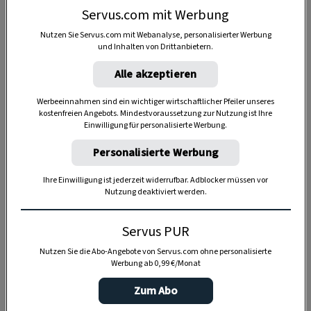
Servus.com mit Werbung
Ist die Ernte im Juni vorbei, wuchern die
Triebe
munter weiter –
bis zu zwei Meter
Nutzen Sie Servus.com mit Webanalyse, personalisierter Werbung
und Inhalten von Drittanbietern.
hoch.
Alle akzeptieren
Dieses Rezept erschien in Servus in Stadt & Land im
Werbeeinnahmen sind ein wichtiger wirtschaftlicher Pfeiler unseres
Mai 2015 in der Rubrik „
Aus Omas Kochbuch
“.
kostenfreien Angebots. Mindestvoraussetzung zur Nutzung ist Ihre
Einwilligung für personalisierte Werbung.
Personalisierte Werbung
4 Portionen
Ihre Einwilligung ist jederzeit widerrufbar. Adblocker müssen vor
Nutzung deaktiviert werden.
10 Minuten
Servus PUR
Nutzen Sie die Abo-Angebote von Servus.com ohne personalisierte
Werbung ab 0,99 €/Monat
45 Minuten
Zum Abo