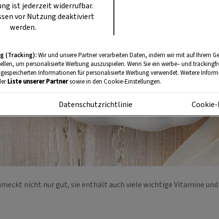
ung ist jederzeit widerrufbar.
sen vor Nutzung deaktiviert
werden.
g (Tracking):
Wir und unsere Partner verarbeiten Daten, indem wir mit auf Ihrem Ge
tellen, um personalisierte Werbung auszuspielen. Wenn Sie ein werbe– und trackingf
 gespeicherten Informationen für personalisierte Werbung verwendet. Weitere Informa
der
Liste unserer Partner
sowie in den Cookie-Einstellungen.
m
Datenschutzrichtlinie
Cookie-
meckt nicht nur gut, sie enthält auch viele wichtige Vitamine und