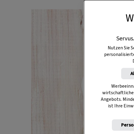
W
Servus
Nutzen Sie S
personalisier
A
Werbeeinna
wirtschaftliche
Angebots. Mind
ist Ihre Einw
Perso