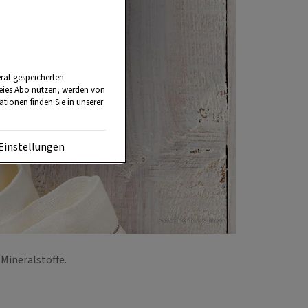
rät gespeicherten
reies Abo nutzen, werden von
tionen finden Sie in unserer
Einstellungen
Foto: Eisenhut & Mayer
 Mineralstoffe.