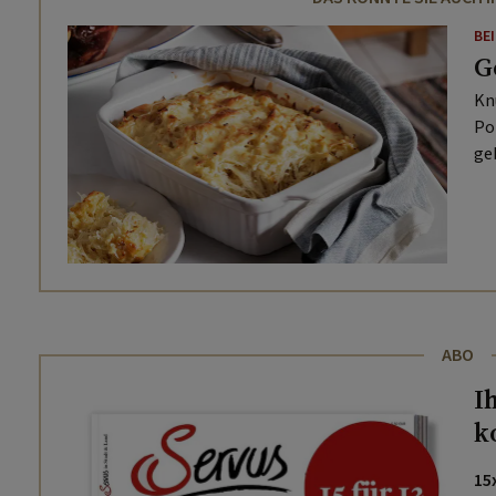
BE
G
Kn
Po
ge
ABO
I
k
15