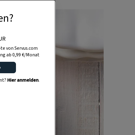
en?
UR
te von Servus.com
ng ab 0,99 €/Monat
o
ent?
Hier anmelden
.