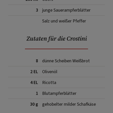
3
junge Sauerampferblätter
Salz und weißer Pfeffer
Zutaten für die Crostini
8
dünne Scheiben Weißbrot
2 EL
Olivenöl
4 EL
Ricotta
1
Blutampferblätter
30 g
gehobelter milder Schafkäse