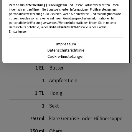
SPEICHERN
DRUCKEN
Personalisierte Werbung (Tracking):
Wir und unsere Partner verarbeiten Daten,
indem wir mit auf Ihrem Gerät gespeicherten Informationen Profile erstellen, um
personalisierte Werbung auszuspielen. Wenn Sie ein werbe– und trackingfreies Abo
nutzen, werden von uns keine auf Ihrem Gerät gespeicherten Informationen für
personalisierte Werbung verwendet. Weitere Informationen finden Sie in unserer
Zutaten
Datenschutzrichtlinie, in der
Liste unserer Partner
sowie in den Cookie-
Einstellungen.
Impressum
Datenschutzrichtlinie
3
Schalotten
Cookie-Einstellungen
1 EL
Butter
1
Ampferstiele
1 TL
Honig
1
Sekt
750 ml
klare Gemüse- oder Hühnersuppe
250 ml
Obers