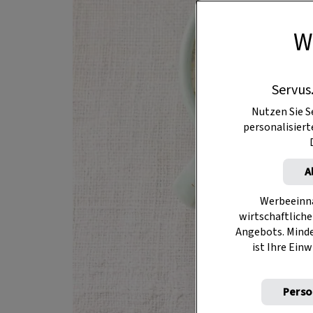
W
Servus
Nutzen Sie S
personalisier
A
Werbeeinna
wirtschaftliche
Angebots. Mind
ist Ihre Einw
Perso