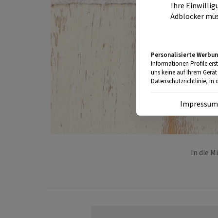
Ihre Einwillig
Adblocker müs
Personalisierte Werbun
Informationen Profile ers
uns keine auf Ihrem Gerät
Datenschutzrichtlinie, in 
Impressu
In die 