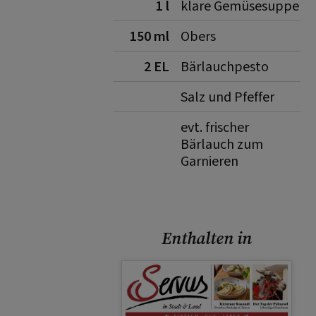
1 l
klare Gemüsesuppe
150 ml
Obers
2 EL
Bärlauchpesto
Salz und Pfeffer
evt. frischer
Bärlauch zum
Garnieren
Enthalten in