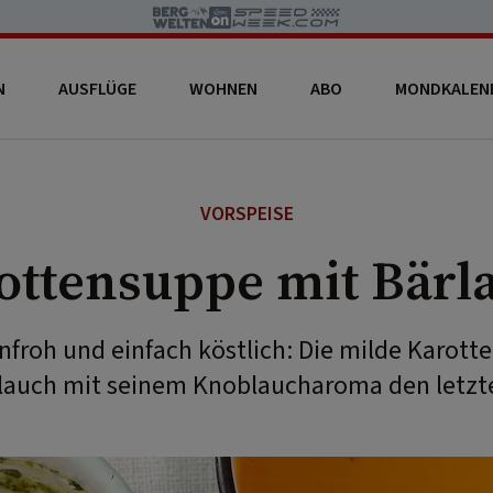
N
AUSFLÜGE
WOHNEN
ABO
MONDKALEN
VORSPEISE
ottensuppe mit Bärl
nfroh und einfach köstlich: Die milde Karott
lauch mit seinem Knoblaucharoma den letzten