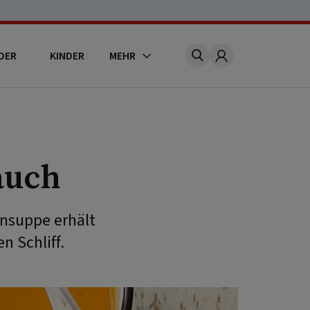
DER
KINDER
MEHR
Account
auch
ensuppe erhält
 Schliff.