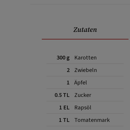
Zutaten
300 g
Karotten
2
Zwiebeln
1
Äpfel
0.5 TL
Zucker
1 EL
Rapsöl
1 TL
Tomatenmark