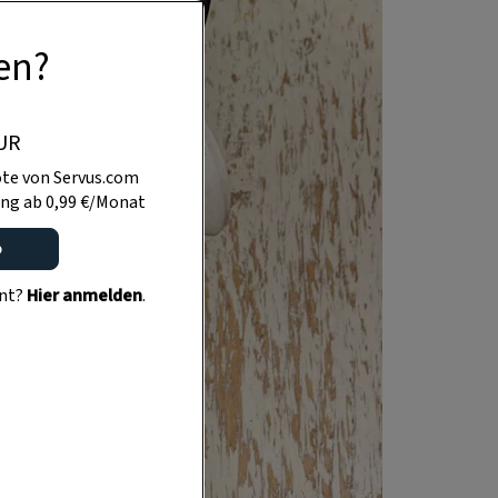
en?
UR
te von Servus.com
ng ab 0,99 €/Monat
o
ent?
Hier anmelden
.