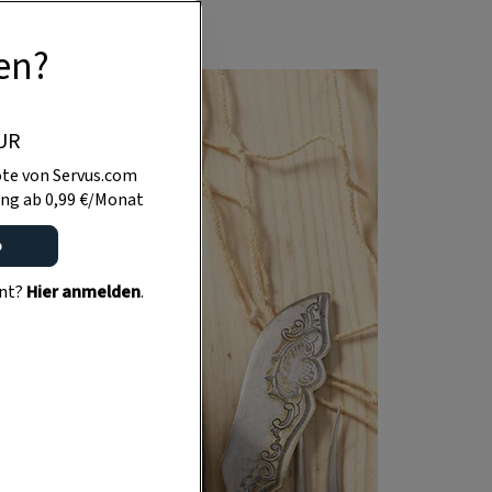
en?
UR
te von Servus.com
ng ab 0,99 €/Monat
o
ent?
Hier anmelden
.