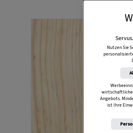
W
Servus
Nutzen Sie S
personalisier
A
Werbeeinna
wirtschaftliche
Angebots. Mind
ist Ihre Einw
Perso