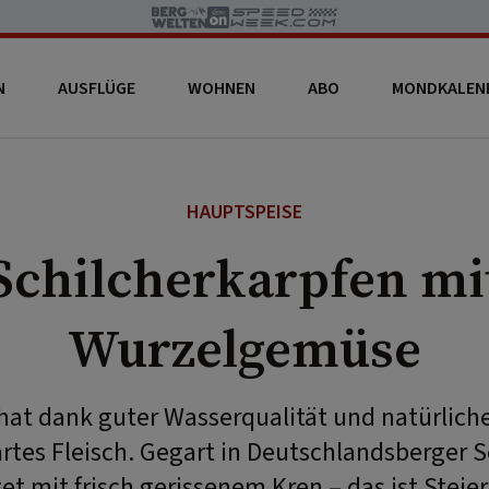
N
AUSFLÜGE
WOHNEN
ABO
MONDKALEN
HAUPTSPEISE
Schilcherkarpfen mi
Wurzelgemüse
hat dank guter Wasserqualität und natürlich
artes Fleisch. Gegart in Deutschlandsberger S
et mit frisch gerissenem Kren – das ist Steie