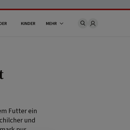
DER
KINDER
MEHR
Account
t
em Futter ein
chilcher und
rmark pur.