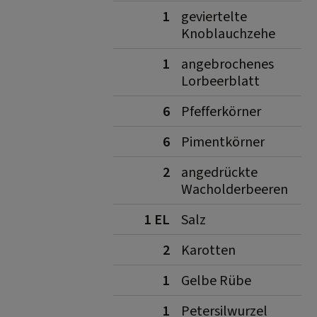
1
geviertelte
Knoblauchzehe
1
angebrochenes
Lorbeerblatt
6
Pfefferkörner
6
Pimentkörner
2
angedrückte
Wacholderbeeren
1 EL
Salz
2
Karotten
1
Gelbe Rübe
1
Petersilwurzel