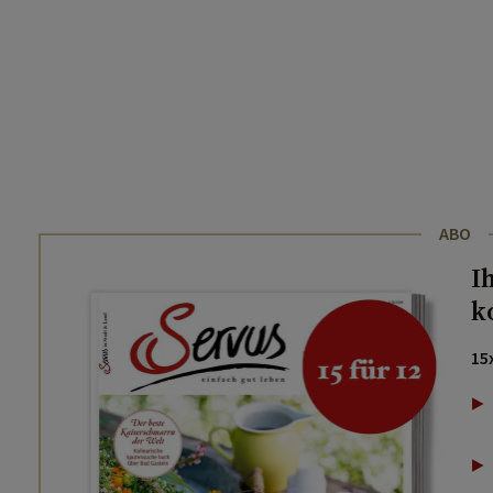
ABO
I
k
15