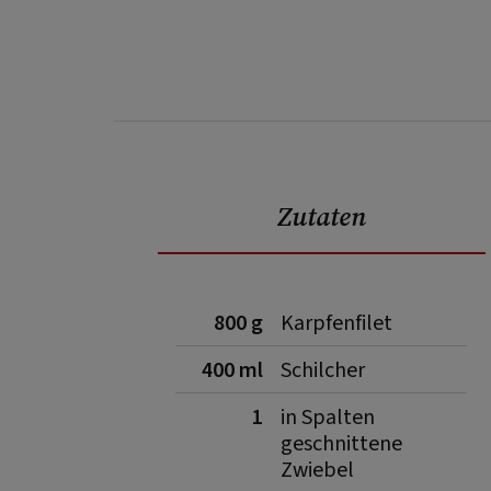
Zutaten
800 g
Karpfenfilet
400 ml
Schilcher
1
in Spalten
geschnittene
Zwiebel