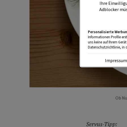
Ihre Einwillig
Adblocker müs
Personalisierte Werbun
Informationen Profile ers
uns keine auf Ihrem Gerät
Datenschutzrichtlinie, in 
Impressu
Ob Nu
Servus-Tipp: