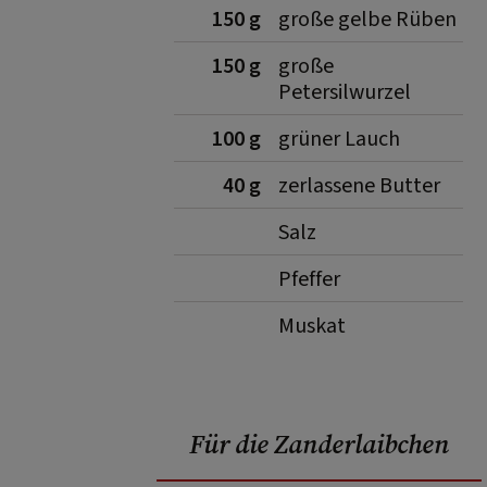
150 g
große gelbe Rüben
150 g
große
Petersilwurzel
100 g
grüner Lauch
40 g
zerlassene Butter
Salz
Pfeffer
Muskat
Für die Zanderlaibchen