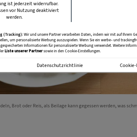
ung ist jederzeit widerrufbar.
sen vor Nutzung deaktiviert
werden.
g (Tracking):
Wir und unsere Partner verarbeiten Daten, indem wir mit auf Ihrem Ge
tellen, um personalisierte Werbung auszuspielen. Wenn Sie ein werbe– und trackingf
 gespeicherten Informationen für personalisierte Werbung verwendet. Weitere Informa
der
Liste unserer Partner
sowie in den Cookie-Einstellungen.
m
Datenschutzrichtlinie
Cookie-
deln, Brot oder Reis, als Beilage kann gegessen werden, was sch