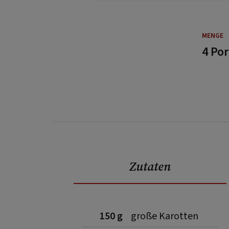
MENGE
4 Po
Zutaten
150 g
große Karotten