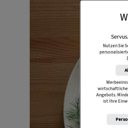
W
Servus
Nutzen Sie S
personalisier
A
Werbeeinna
wirtschaftliche
Angebots. Mind
ist Ihre Einw
Perso