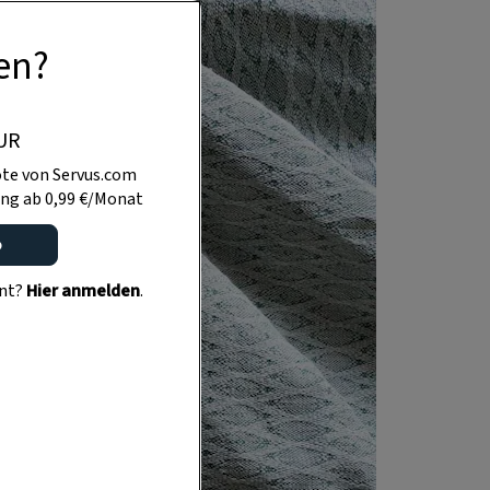
en?
UR
te von Servus.com
ng ab 0,99 €/Monat
o
ent?
Hier anmelden
.