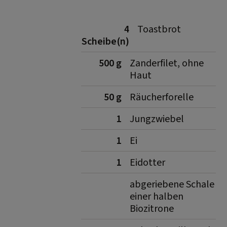
4
Toastbrot
Scheibe(n)
500 g
Zanderfilet, ohne
Haut
50 g
Räucherforelle
1
Jungzwiebel
1
Ei
1
Eidotter
abgeriebene Schale
einer halben
Biozitrone