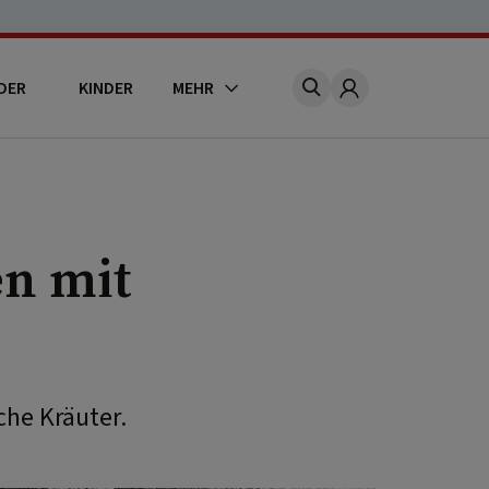
DER
KINDER
MEHR
Account
n mit
che Kräuter.