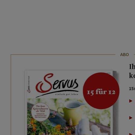
ABO
I
k
15