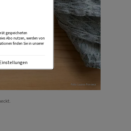
rät gespeicherten
reies Abo nutzen, werden von
tionen finden Sie in unserer
Einstellungen
Foto: Luana Fonseca
meckt.