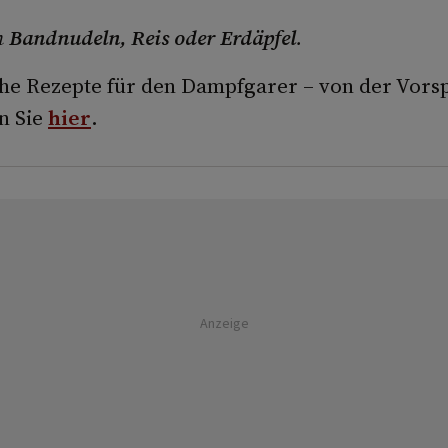
n
Bandnudeln, Reis oder Erdäpfel
.
che Rezepte für den Dampfgarer – von der Vorsp
n Sie
hier
.
Anzeige