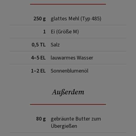
250 g
glattes Mehl (Typ 485)
1
Ei (Größe M)
0,5 TL
Salz
4–5 EL
lauwarmes Wasser
1–2 EL
Sonnenblumenöl
Außerdem
80 g
gebräunte Butter zum
Übergießen