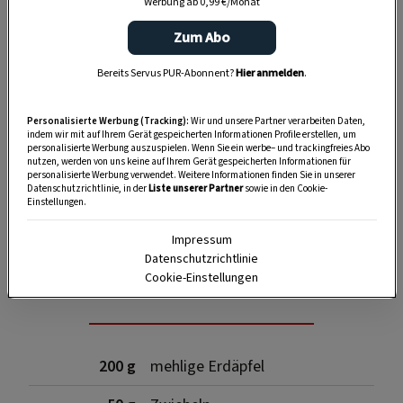
Werbung ab 0,99 €/Monat
Zum Abo
Bereits Servus PUR-Abonnent?
Hier anmelden
.
Personalisierte Werbung (Tracking):
Wir und unsere Partner verarbeiten Daten,
indem wir mit auf Ihrem Gerät gespeicherten Informationen Profile erstellen, um
personalisierte Werbung auszuspielen. Wenn Sie ein werbe– und trackingfreies Abo
nutzen, werden von uns keine auf Ihrem Gerät gespeicherten Informationen für
personalisierte Werbung verwendet. Weitere Informationen finden Sie in unserer
Datenschutzrichtlinie, in der
Liste unserer Partner
sowie in den Cookie-
Einstellungen.
SPEICHERN
DRUCKEN
Impressum
Datenschutzrichtlinie
Cookie-Einstellungen
Für die Fülle
200 g
mehlige Erdäpfel