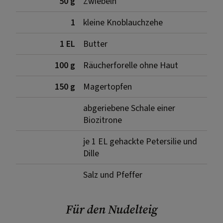
50 g
Zwiebeln
1
kleine Knoblauchzehe
1 EL
Butter
100 g
Räucherforelle ohne Haut
150 g
Magertopfen
abgeriebene Schale einer
Biozitrone
je 1 EL gehackte Petersilie und
Dille
Salz und Pfeffer
Für den Nudelteig