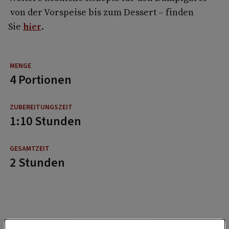
von der Vorspeise bis zum Dessert – finden
Sie
hier
.
4 Portionen
1:10 Stunden
2 Stunden