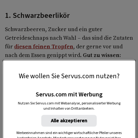
1. Schwarzbeerlikör
Schwarzbeeren, Zucker und ein guter
Getreideschnaps nach Wahl – das sind die Zutaten
für
diesen feinen Tropfen
, der gerne vor und
nach dem Essen genippt wird.
Gut zu wissen:
Außerhalb der Saison klappt es auch mit
gefrorenen Beeren.
Wie wollen Sie Servus.com nutzen?
Servus.com mit Werbung
Nutzen Sie Servus.com mit Webanalyse, personalisierter Werbung
und Inhalten von Drittanbietern.
Alle akzeptieren
Werbeeinnahmen sind ein wichtiger wirtschaftlicher Pfeiler unseres