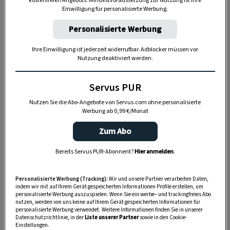
kostenfreien Angebots. Mindestvoraussetzung zur Nutzung ist Ihre
Einwilligung für personalisierte Werbung.
Personalisierte Werbung
„Servus Garten“ auf WhatsApp
Ihre Einwilligung ist jederzeit widerrufbar. Adblocker müssen vor
Nutzung deaktiviert werden.
Nutzen Sie WhatsApp auf Ihrem Handy und lieben es, auf
dem Balkon, der Terrasse oder im Garten zu werkeln? In
Servus PUR
unserem kostenlosen WhatsApp-Kanal finden Sie täglich
Nutzen Sie die Abo-Angebote von Servus.com ohne personalisierte
Tipps und Tricks für Garten, Terrasse, Balkon- und
Werbung ab 0,99 €/Monat
Zimmerpflanzen.
Zum Abo
HIER MEHR ERFAHREN
Bereits Servus PUR-Abonnent?
Hier anmelden
.
Personalisierte Werbung (Tracking):
Wir und unsere Partner verarbeiten Daten,
indem wir mit auf Ihrem Gerät gespeicherten Informationen Profile erstellen, um
ZUM REZEPT
personalisierte Werbung auszuspielen. Wenn Sie ein werbe– und trackingfreies Abo
nutzen, werden von uns keine auf Ihrem Gerät gespeicherten Informationen für
personalisierte Werbung verwendet. Weitere Informationen finden Sie in unserer
Datenschutzrichtlinie, in der
Liste unserer Partner
sowie in den Cookie-
Einstellungen.