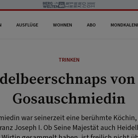
N
AUSFLÜGE
WOHNEN
ABO
MONDKALEN
TRINKEN
delbeerschnaps von
Gosauschmiedin
iedin war seinerzeit eine berühmte Köchin, b
Franz Joseph I. Ob Seine Majestät auch Heidel
 Wirtin gesammelt haben, ist freilich nicht üb