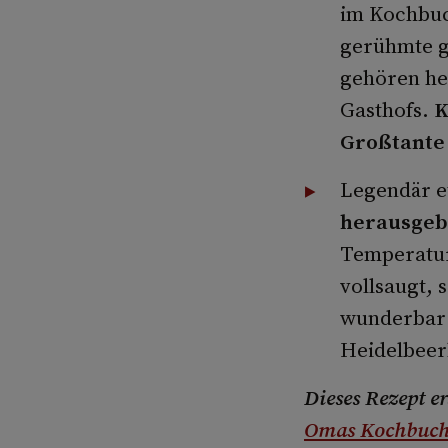
im Kochbuc
gerühmte g
gehören he
Gasthofs.
K
Großtante 
Legendär et
herausgeb
Temperatur 
vollsaugt, 
wunderbar 
Heidelbeerl
Dieses Rezept e
Omas Kochbuc