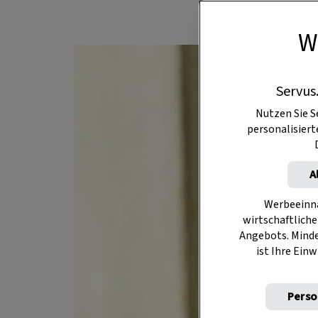
W
Servus
Nutzen Sie S
personalisier
A
Werbeeinna
wirtschaftliche
Angebots. Mind
ist Ihre Einw
Perso