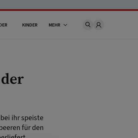
DER
KINDER
MEHR
Account
 der
ei ihr speiste
beeren für den
erliefert.