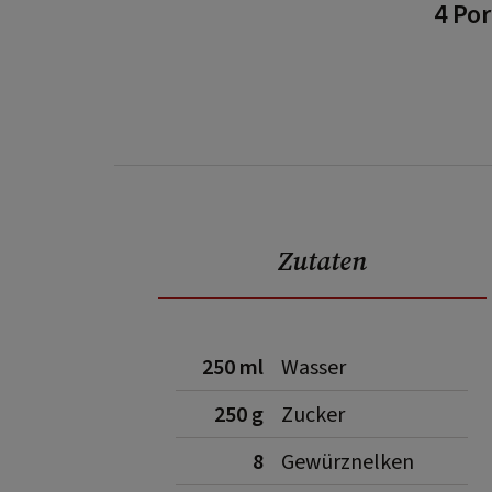
4 Po
Zutaten
250 ml
Wasser
250 g
Zucker
8
Gewürznelken