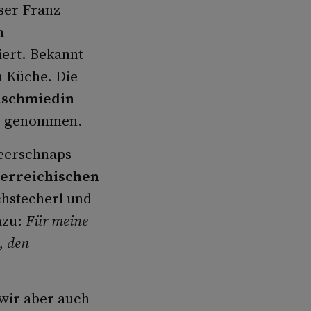
ser Franz
h
iert. Bekannt
n Küche. Die
uschmiedin
ge genommen.
beerschnaps
erreichischen
hstecherl und
azu:
Für meine
, den
 wir aber auch