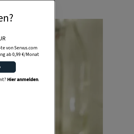
en?
UR
te von Servus.com
ng ab 0,99 €/Monat
o
ent?
Hier anmelden
.