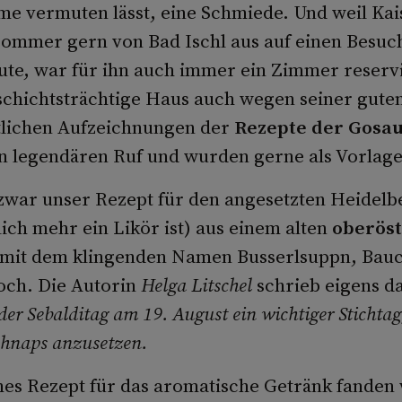
me vermuten lässt, eine Schmiede. Und weil Kai
Sommer gern von Bad Ischl aus auf einen Besuc
ute, war für ihn auch immer ein Zimmer reserv
schichtsträchtige Haus auch wegen seiner gute
tlichen Aufzeichnungen der
Rezepte der Gosa
en legendären Ruf und wurden gerne als Vorla
zwar unser Rezept für den angesetzten Heidel
lich mehr ein Likör ist) aus einem alten
oberöst
mit dem klingenden Namen Busserlsuppn, Bauc
ch. Die Autorin
Helga Litschel
schrieb eigens d
er Sebalditag am 19. August ein wichtiger Stichtag
chnaps anzusetzen.
ches Rezept für das aromatische Getränk fanden