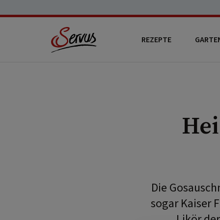
REZEPTE
GARTE
Hei
Die Gosauschm
sogar Kaiser 
Likör der