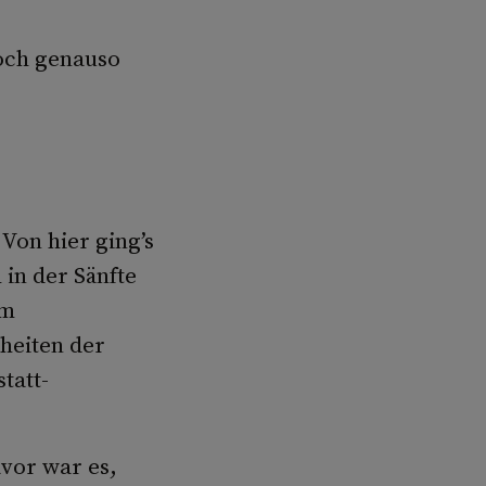
och genauso
Von hier ging’s
 in der Sänfte
um
heiten der
tatt-
avor war es,