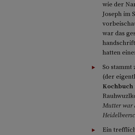
wie der Na
Joseph im 
vorbeischa
war das ge
handschrif
hatten ein
So stammt 
(der eigent
Kochbuch
Rauhwuzlko
Mutter war d
Heidelbeers
Ein treffli