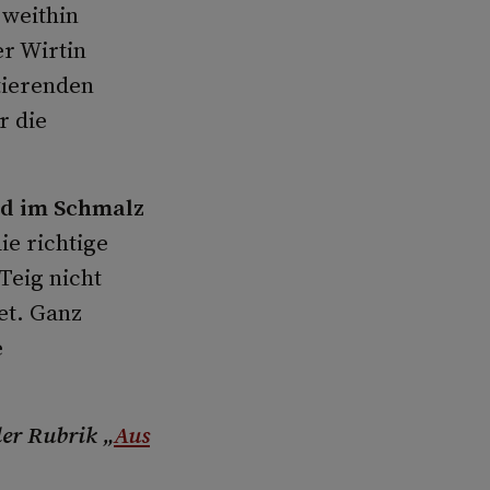
 weithin
r Wirtin
tierenden
r die
 im Schmalz
ie richtige
Teig nicht
et. Ganz
e
der Rubrik „
Aus