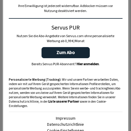
Ihre Einwilligung ist jederzeit widerrufbar. Adblocker müssen vor
Nutzung deaktiviert werden.
Anzeige
Servus PUR
Nutzen Sie die Abo-Angebote von Servus.com ohne personalisierte
Werbung ab 0,99 €/Monat
Zum Abo
Bereits Servus PUR-Abonnent?
Hier anmelden
.
Personalisierte Werbung (Tracking):
Wir und unsere Partner verarbeiten Daten,
indem wir mit auf Ihrem Gerät gespeicherten Informationen Profile erstellen, um
personalisierte Werbung auszuspielen. Wenn Sie ein werbe– und trackingfreies Abo
nutzen, werden von uns keine auf Ihrem Gerät gespeicherten Informationen für
personalisierte Werbung verwendet. Weitere Informationen finden Sie in unserer
Datenschutzrichtlinie, in der
Liste unserer Partner
sowie in den Cookie-
Einstellungen.
Impressum
Datenschutzrichtlinie
Cookie-Einstellungen