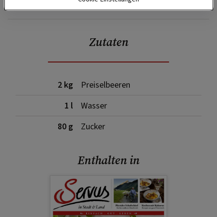
SPEICHERN
DRUCKEN
Zutaten
2 kg
Preiselbeeren
1 l
Wasser
80 g
Zucker
Enthalten in