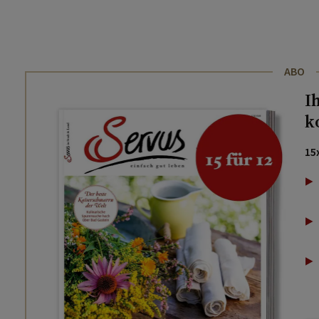
ABO
I
k
15