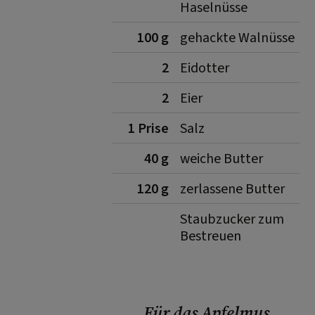
Haselnüsse
100 g
gehackte Walnüsse
2
Eidotter
2
Eier
1 Prise
Salz
40 g
weiche Butter
120 g
zerlassene Butter
Staubzucker zum
Bestreuen
Für das Apfelmus