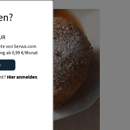
en?
UR
te von Servus.com
ng ab 0,99 €/Monat
o
ent?
Hier anmelden
.