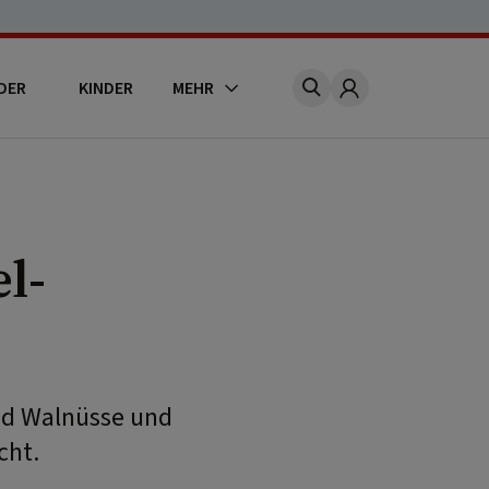
DER
KINDER
MEHR
Account
l-
nd Walnüsse und
cht.