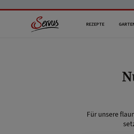
REZEPTE
GARTE
N
Für unsere fla
set