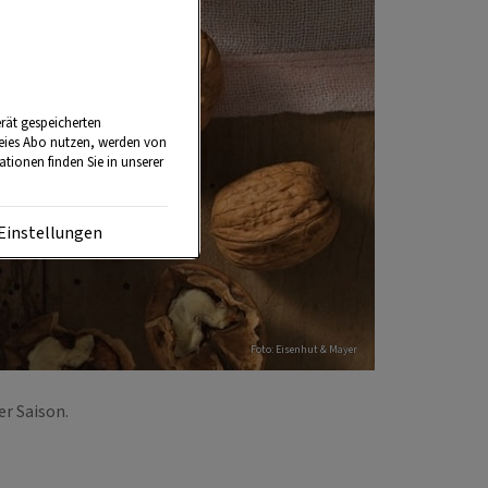
rät gespeicherten
reies Abo nutzen, werden von
tionen finden Sie in unserer
Einstellungen
Foto: Eisenhut & Mayer
er Saison.