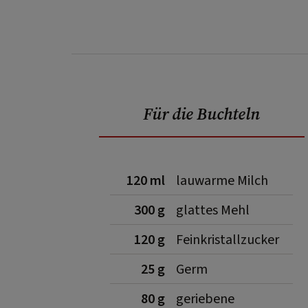
Für die Buchteln
120 ml
lauwarme Milch
300 g
glattes Mehl
120 g
Feinkristallzucker
25 g
Germ
80 g
geriebene