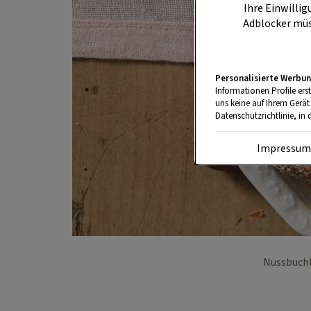
Ihre Einwillig
Adblocker müs
Personalisierte Werbun
Informationen Profile ers
uns keine auf Ihrem Gerät
Datenschutzrichtlinie, in 
Impressu
Nussbucht