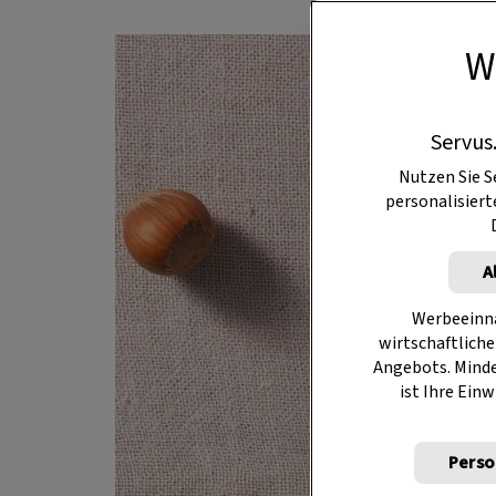
W
Servus
Nutzen Sie S
personalisier
A
Werbeeinna
wirtschaftliche
Angebots. Mind
ist Ihre Einw
Perso