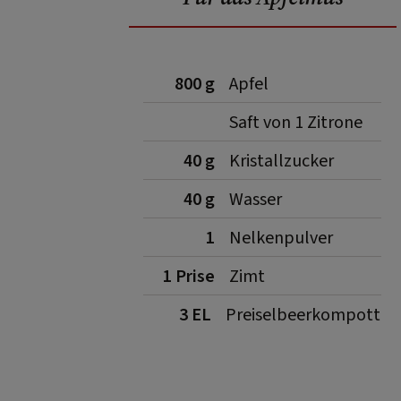
800 g
Apfel
Saft von 1 Zitrone
40 g
Kristallzucker
40 g
Wasser
1
Nelkenpulver
1 Prise
Zimt
3 EL
Preiselbeerkompott