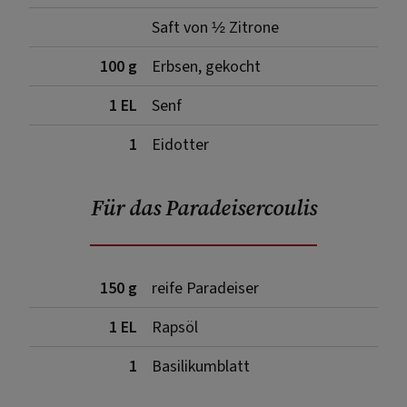
Saft von ½ Zitrone
100 g
Erbsen, gekocht
1 EL
Senf
1
Eidotter
Für das Paradeisercoulis
150 g
reife Paradeiser
1 EL
Rapsöl
1
Basilikumblatt