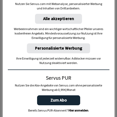
Nutzen Sie Servus.com mit Webanalyse, personalisierter Werbung
und Inhalten von Drittanbietern.
Alle akzeptieren
Werbeeinnahmen sind ein wichtiger wirtschaftlicher Pfeiler unseres
kostenfreien Angebots. Mindestvoraussetzung zur Nutzung ist Ihre
Einwilligung für personalisierte Werbung.
Personalisierte Werbung
Ihre Einwilligung ist jederzeit widerrufbar. Adblocker müssen vor
Nutzung deaktiviert werden.
Servus PUR
Nutzen Sie die Abo-Angebote von Servus.com ohne personalisierte
Anzeige
Werbung ab 0,99 €/Monat
Zum Abo
Bereits Servus PUR-Abonnent?
Hier anmelden
.