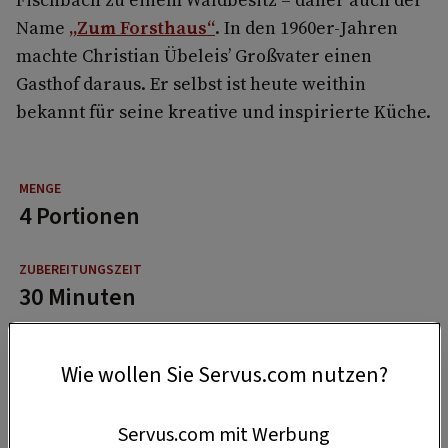
Name
„Zum Forsthaus“
. In den 1960er-Jahren
machte Christian Übeleis’ Großvater einen
Gasthof daraus. Er selbst ist heute weithin
bekannt für seine kreative und inspirierte Küche.
4 Portionen
30 Minuten
Wie wollen Sie Servus.com nutzen?
45 Minuten
Servus.com mit Werbung