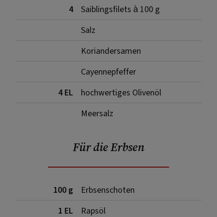
4
Saiblingsfilets à 100 g
Salz
Koriandersamen
Cayennepfeffer
4 EL
hochwertiges Olivenöl
Meersalz
Für die Erbsen
100 g
Erbsenschoten
1 EL
Rapsöl