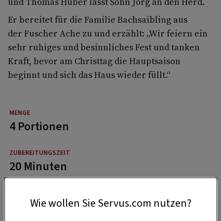
und Thomas Huber lässt Sohn Jörg an den Herd.
Er bereitet für die Familie Bachsaibling aus
der Fuscher Ache zu und erzählt: „Wir feiern ein
sehr ruhiges und besinnliches Fest und tanken
Kraft, bevor am Christtag die Hauptsaison
beginnt und sich das Haus wieder füllt.“
4 Portionen
20 Minuten
Wie wollen Sie Servus.com nutzen?
1 Stunde