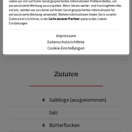
indem wir mit auf Ihrem Gerät gespeicherten Informationen Profile erstellen, um
personalisierte Werbung auszuspielen. Wenn Sie ein werbe– und trackingfreies Abo
nutzen, werden von uns keine auf Ihrem Gerät gespeicherten Informationen für
personalisierte Werbung verwendet. Weitere Informationen finden Sie in unserer
Datenschutzrichtlinie, in der
Liste unserer Partner
sowie in den Cookie-
Einstellungen.
Impressum
Datenschutzrichtlinie
Cookie-Einstellungen
SPEICHERN
DRUCKEN
Zutaten
4
Saiblinge (ausgenommen)
Salz
4
Butterflocken