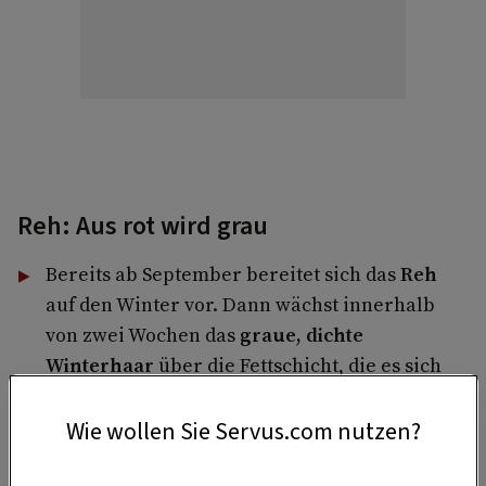
Reh: Aus rot wird grau
Bereits ab September bereitet sich das
Reh
auf den Winter vor. Dann wächst innerhalb
von zwei Wochen das
graue, dichte
Winterhaar
über die Fettschicht, die es sich
im Herbst anfuttert: Das schlanke Reh ist dann
nicht nur grau, sondern auch richtig
Wie wollen Sie Servus.com nutzen?
pummelig
.