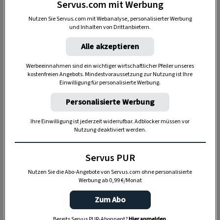
Servus.com mit Werbung
Außerdem bekommt das Winterreh ein
Nutzen Sie Servus.com mit Webanalyse, personalisierter Werbung
schönes
weißes Hinterteil
, den sogenannten
und Inhalten von Drittanbietern.
Spiegel
. Hat ein Reh etwas Verdächtiges
Alle akzeptieren
bemerkt, kann es die Haare dort sträuben, um
mit dem dann weithin leuchtenden Hinterteil
Werbeeinnahmen sind ein wichtiger wirtschaftlicher Pfeiler unseres
kostenfreien Angebots. Mindestvoraussetzung zur Nutzung ist Ihre
Artgenossen zu warnen!
Einwilligung für personalisierte Werbung.
Personalisierte Werbung
Wildschwein: Zotteliges Borstenvieh
Ihre Einwilligung ist jederzeit widerrufbar. Adblocker müssen vor
Nutzung deaktiviert werden.
Fallen die Temperaturen deutlich, wird es für
das
Wild­schwein
Zeit zum Umziehen: Meist im
Servus PUR
November wird aus dem kurzen, glatten
Nutzen Sie die Abo-Angebote von Servus.com ohne personalisierte
hellgrauen Sommerhaar ein dicker
Werbung ab 0,99 €/Monat
Winterpulli aus
dichter Unterwolle
und
Zum Abo
langen Borsten
.
Bereits Servus PUR-Abonnent?
Hier anmelden
.