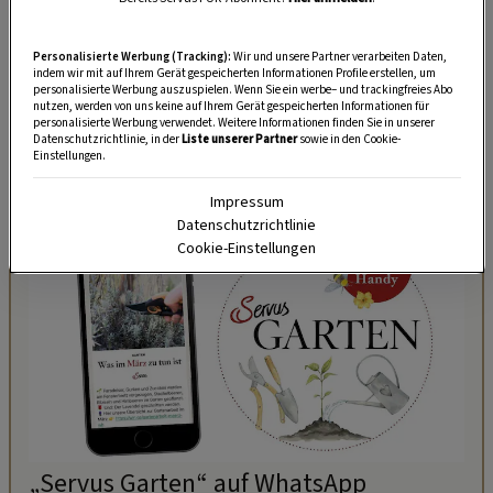
Die Wildschweine haben das warme Fell auch
bitter nötig. Gerade im Winter sind sie viel
Personalisierte Werbung (Tracking):
Wir und unsere Partner verarbeiten Daten,
unterwegs und pflügen auf Nahrungssuche
indem wir mit auf Ihrem Gerät gespeicherten Informationen Profile erstellen, um
personalisierte Werbung auszuspielen. Wenn Sie ein werbe– und trackingfreies Abo
nächtelang den schneebedeckten Waldboden
nutzen, werden von uns keine auf Ihrem Gerät gespeicherten Informationen für
personalisierte Werbung verwendet. Weitere Informationen finden Sie in unserer
um.
Datenschutzrichtlinie, in der
Liste unserer Partner
sowie in den Cookie-
Einstellungen.
Impressum
Datenschutzrichtlinie
Cookie-Einstellungen
„Servus Garten“ auf WhatsApp