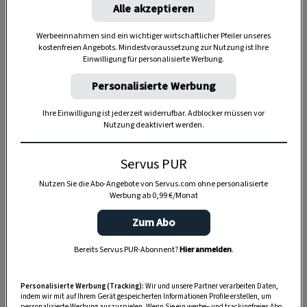
Alle akzeptieren
Werbeeinnahmen sind ein wichtiger wirtschaftlicher Pfeiler unseres
Anzeige
kostenfreien Angebots. Mindestvoraussetzung zur Nutzung ist Ihre
Einwilligung für personalisierte Werbung.
Personalisierte Werbung
Ihre Einwilligung ist jederzeit widerrufbar. Adblocker müssen vor
Nutzung deaktiviert werden.
Servus PUR
Nutzen Sie die Abo-Angebote von Servus.com ohne personalisierte
Werbung ab 0,99 €/Monat
Zum Abo
Bereits Servus PUR-Abonnent?
Hier anmelden
.
Personalisierte Werbung (Tracking):
Wir und unsere Partner verarbeiten Daten,
indem wir mit auf Ihrem Gerät gespeicherten Informationen Profile erstellen, um
personalisierte Werbung auszuspielen. Wenn Sie ein werbe– und trackingfreies Abo