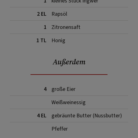
1
kleines Stück Ingwer
2 EL
Rapsöl
1
Zitronensaft
1 TL
Honig
Außerdem
4
große Eier
Weißweinessig
4 EL
gebräunte Butter (Nussbutter)
Pfeffer