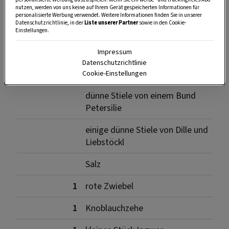
SPEICHERN
DRUCKEN
nutzen, werden von uns keine auf Ihrem Gerät gespeicherten Informationen für
personalisierte Werbung verwendet. Weitere Informationen finden Sie in unserer
Datenschutzrichtlinie, in der
Liste unserer Partner
sowie in den Cookie-
Einstellungen.
Zutaten
Impressum
Datenschutzrichtlinie
Cookie-Einstellungen
dünne Stiele von einem Bund
Petersilie
einige dünne Stiele von Dille und
Liebstöckl
Salz
1
rote Zwiebel
1
Knoblauchzehe