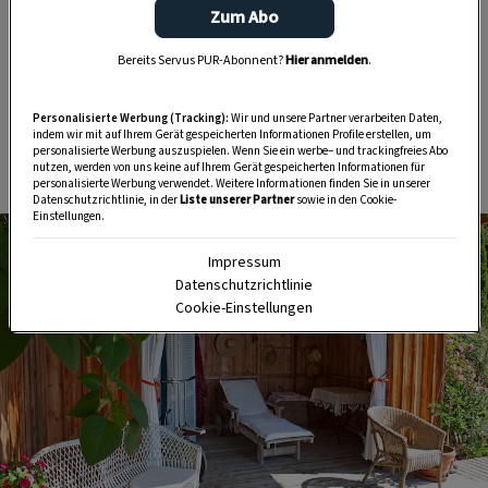
unserem kostenlosen WhatsApp-Kanal finden Sie täglich
Zum Abo
Tipps und Tricks für Garten, Terrasse, Balkon- und
Bereits Servus PUR-Abonnent?
Hier anmelden
.
Zimmerpflanzen.
Personalisierte Werbung (Tracking):
Wir und unsere Partner verarbeiten Daten,
HIER MEHR ERFAHREN
indem wir mit auf Ihrem Gerät gespeicherten Informationen Profile erstellen, um
personalisierte Werbung auszuspielen. Wenn Sie ein werbe– und trackingfreies Abo
nutzen, werden von uns keine auf Ihrem Gerät gespeicherten Informationen für
personalisierte Werbung verwendet. Weitere Informationen finden Sie in unserer
Datenschutzrichtlinie, in der
Liste unserer Partner
sowie in den Cookie-
Einstellungen.
Impressum
Datenschutzrichtlinie
Cookie-Einstellungen