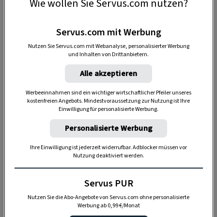
Wie wollen Sie Servus.com nutzen?
Wird es einem in der Sonne zu heiß, findet man
in diesem gemütlichen Badehaus Zuflucht.
Servus.com mit Werbung
Nutzen Sie Servus.com mit Webanalyse, personalisierter Werbung
und Inhalten von Drittanbietern.
Alle akzeptieren
Werbeeinnahmen sind ein wichtiger wirtschaftlicher Pfeiler unseres
kostenfreien Angebots. Mindestvoraussetzung zur Nutzung ist Ihre
Einwilligung für personalisierte Werbung.
Personalisierte Werbung
Ihre Einwilligung ist jederzeit widerrufbar. Adblocker müssen vor
Nutzung deaktiviert werden.
„Servus Garten“ auf WhatsApp
Servus PUR
Nutzen Sie die Abo-Angebote von Servus.com ohne personalisierte
Nutzen Sie WhatsApp auf Ihrem Handy und lieben es, auf
Werbung ab 0,99 €/Monat
dem Balkon, der Terrasse oder im Garten zu werkeln? In