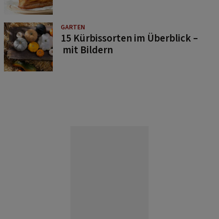
GARTEN
15 Kürbissorten im Überblick –
mit Bildern