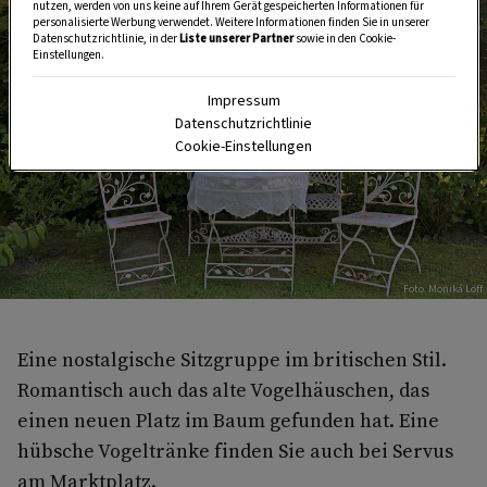
nutzen, werden von uns keine auf Ihrem Gerät gespeicherten Informationen für
personalisierte Werbung verwendet. Weitere Informationen finden Sie in unserer
Datenschutzrichtlinie, in der
Liste unserer Partner
sowie in den Cookie-
Einstellungen.
Impressum
Datenschutzrichtlinie
Cookie-Einstellungen
Foto: Monika Löff
Eine nostalgische Sitzgruppe im britischen Stil.
Romantisch auch das alte Vogelhäuschen, das
einen neuen Platz im Baum gefunden hat. Eine
hübsche Vogeltränke finden Sie auch bei Servus
am Marktplatz.