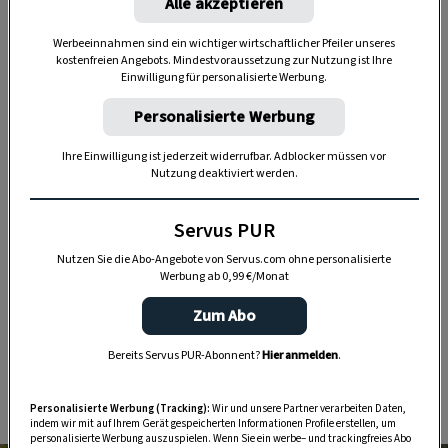
Alle akzeptieren
Werbeeinnahmen sind ein wichtiger wirtschaftlicher Pfeiler unseres
kostenfreien Angebots. Mindestvoraussetzung zur Nutzung ist Ihre
Einwilligung für personalisierte Werbung.
„Servus Garten“ auf WhatsApp
Personalisierte Werbung
Nutzen Sie WhatsApp auf Ihrem Handy und lieben es, auf
Ihre Einwilligung ist jederzeit widerrufbar. Adblocker müssen vor
dem Balkon, der Terrasse oder im Garten zu werkeln? In
Nutzung deaktiviert werden.
unserem kostenlosen WhatsApp-Kanal finden Sie täglich
Tipps und Tricks für Garten, Terrasse, Balkon- und
Servus PUR
Zimmerpflanzen.
Nutzen Sie die Abo-Angebote von Servus.com ohne personalisierte
Werbung ab 0,99 €/Monat
HIER MEHR ERFAHREN
Zum Abo
Bereits Servus PUR-Abonnent?
Hier anmelden
.
Nostalgisch
Personalisierte Werbung (Tracking):
Wir und unsere Partner verarbeiten Daten,
indem wir mit auf Ihrem Gerät gespeicherten Informationen Profile erstellen, um
personalisierte Werbung auszuspielen. Wenn Sie ein werbe– und trackingfreies Abo