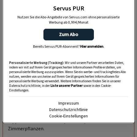
Servus PUR
Nutzen Sie die Abo-Angebote von Servus.com ohne personalisierte
Werbung ab 0,99 €/Monat
Zum Abo
Bereits Servus PUR-Abonnent?
Hier anmelden
.
Personalisierte Werbung (Tracking):
Wir und unsere Partner verarbeiten Daten,
indem wir mit auf Ihrem Gerät gespeicherten Informationen Profile erstellen, um
personalisierte Werbung auszuspielen. Wenn Sie ein werbe– und trackingfreies Abo
nutzen, werden von uns keine auf Ihrem Gerät gespeicherten Informationen für
personalisierte Werbung verwendet. Weitere Informationen finden Sie in unserer
„Servus Garten“ auf WhatsApp
Datenschutzrichtlinie, in der
Liste unserer Partner
sowie in den Cookie-
Einstellungen.
Nutzen Sie WhatsApp auf Ihrem Handy und lieben es, auf
Impressum
dem Balkon, der Terrasse oder im Garten zu werkeln? In
Datenschutzrichtlinie
unserem kostenlosen WhatsApp-Kanal finden Sie täglich
Cookie-Einstellungen
Tipps und Tricks für Garten, Terrasse, Balkon- und
Zimmerpflanzen.