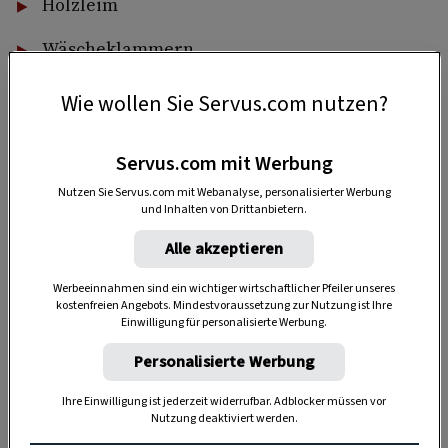
Holzleim
Wäscheklammern
So geht‘s
Wie wollen Sie Servus.com nutzen?
Legen SIe den Holzspan – am besten schon in
der passenden Länge – ein paar Minuten in
Servus.com mit Werbung
Ostereierfarbe ein, damit er biegsam wird.
Nutzen Sie Servus.com mit Webanalyse, personalisierter Werbung
und Inhalten von Drittanbietern.
Fixieren Sie ihn bereits während dem
Alle akzeptieren
Trocknen zu einem Kreis zusammengerollt
mit Wäscheklammern.
Werbeeinnahmen sind ein wichtiger wirtschaftlicher Pfeiler unseres
kostenfreien Angebots. Mindestvoraussetzung zur Nutzung ist Ihre
Einwilligung für personalisierte Werbung.
Bestreichen Sie nach dem Trocknen ein Ende
mit Holzleim kleben Sie die Enden
Personalisierte Werbung
überlappend zusammen. Fixieren Sie diese
Ihre Einwilligung ist jederzeit widerrufbar. Adblocker müssen vor
wieder mit Wäscheklammern.
Nutzung deaktiviert werden.