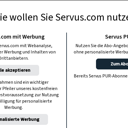
ie wollen Sie Servus.com nutz
BERMACHEN
 Einfärben von
.com mit Werbung
Servus 
ervus.com mit Webanalyse,
Nutzen Sie die Abo-Angebo
elspan
ter Werbung und Inhalten von
ohne personalisierte Werbu
Drittanbietern.
Zum Ab
lle akzeptieren
den Palmbuschen und Haselzweige zu
Bereits Servus PUR-Abonn
charten geschmückt. Man kann aus den
hmen sind ein wichtiger
r Pfeiler unseres kostenfreien
he Nester oder Eierbecher basteln.
estvoraussetzung zur Nutzung
illigung für personalisierte
Werbung.
nalisierte Werbung