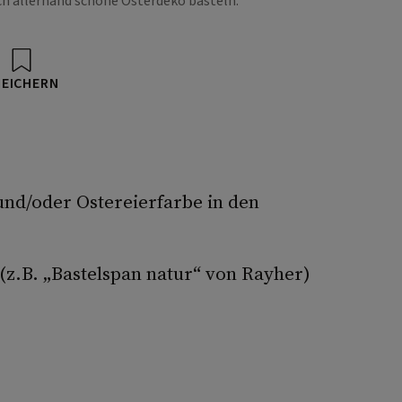
ch allerhand schöne Osterdeko basteln.
PEICHERN
 und/oder Ostereierfarbe in den
 (z.B. „Bastelspan natur“ von Rayher)