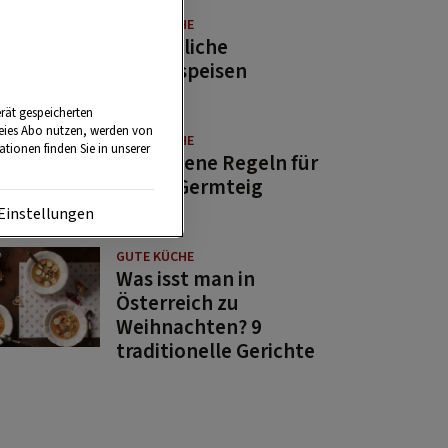
GUTE KÜCHE
11 köstliche
Fastenspeisen
rät gespeicherten
reies Abo nutzen, werden von
GUTE KÜCHE
tionen finden Sie in unserer
10 goldene Regeln für
guten Germteig
Einstellungen
GUTE KÜCHE
Was isst man in
Österreich zu
Weihnachten? 9
traditionelle Gerichte