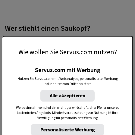
Wer stiehlt einen Saukopf?
In der dunklen, Jahreszeit geschieht Seltsames im
Lesachtal. Dem Metzgermeister Markus Salcher
Wie wollen Sie Servus.com nutzen?
kommt ein Schädel weg. Der von Sau Rosi, die zu
Speck werden soll. Und so macht er sich sogleich
Servus.com mit Werbung
auf die Suche nach dem Dieb.
Nutzen Sie Servus.com mit Webanalyse, personalisierter Werbung
und Inhalten von Drittanbietern.
Alle akzeptieren
Werbeeinnahmen sind ein wichtiger wirtschaftlicher Pfeiler unseres
kostenfreien Angebots. Mindestvoraussetzung zur Nutzung ist Ihre
Einwilligung für personalisierte Werbung.
Personalisierte Werbung