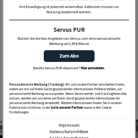
Ihre Einwilligung ist jederzeit widerrufbar. Adblocker müssen vor
Nutzung deaktiviert werden.
Servus PUR
„Servus Garten“ auf WhatsApp
Nutzen Sie die Abo-Angebote von Servus.com ohne personalisierte
Werbung ab 0,99 €/Monat
Nutzen Sie WhatsApp auf Ihrem Handy und lieben es, auf
Zum Abo
dem Balkon, der Terrasse oder im Garten zu werkeln? In
unserem kostenlosen WhatsApp-Kanal finden Sie täglich
Bereits Servus PUR-Abonnent?
Hier anmelden
.
Tipps und Tricks für Garten, Terrasse, Balkon- und
Zimmerpflanzen.
Personalisierte Werbung (Tracking):
Wir und unsere Partner verarbeiten Daten,
indem wir mit auf Ihrem Gerät gespeicherten Informationen Profile erstellen, um
personalisierte Werbung auszuspielen. Wenn Sie ein werbe– und trackingfreies Abo
HIER MEHR ERFAHREN
nutzen, werden von uns keine auf Ihrem Gerät gespeicherten Informationen für
personalisierte Werbung verwendet. Weitere Informationen finden Sie in unserer
Datenschutzrichtlinie, in der
Liste unserer Partner
sowie in den Cookie-
Einstellungen.
Impressum
Datenschutzrichtlinie