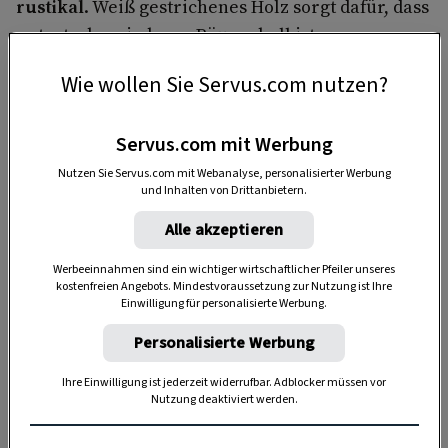
rustikal
. Weiß gestrichenes Holz sorgt dafür, dass
es trotz der niederen Räume hell ist.
Wie wollen Sie Servus.com nutzen?
Servus.com mit Werbung
Nutzen Sie Servus.com mit Webanalyse, personalisierter Werbung
und Inhalten von Drittanbietern.
Alle akzeptieren
Werbeeinnahmen sind ein wichtiger wirtschaftlicher Pfeiler unseres
kostenfreien Angebots. Mindestvoraussetzung zur Nutzung ist Ihre
Einwilligung für personalisierte Werbung.
„Servus Garten“ auf WhatsApp
Personalisierte Werbung
Ihre Einwilligung ist jederzeit widerrufbar. Adblocker müssen vor
Nutzen Sie WhatsApp auf Ihrem Handy und lieben es, auf
Nutzung deaktiviert werden.
dem Balkon, der Terrasse oder im Garten zu werkeln? In
unserem kostenlosen WhatsApp-Kanal finden Sie täglich