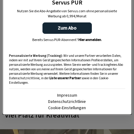
Servus PUR
Tipps und Tricks für Garten, Terrasse, Balkon- und
Zimmerpflanzen.
Nutzen Sie die Abo-Angebote von Servus.com ohne personalisierte
Werbung ab 0,99 €/Monat
Zum Abo
HIER MEHR ERFAHREN
Bereits Servus PUR-Abonnent?
Hier anmelden
.
Wenn man über die Treppe in das Dachgeschoß,
Personalisierte Werbung (Tracking):
Wir und unsere Partner verarbeiten Daten,
das heutige
Atelier
steigt, tut sich eine völlig
indem wir mit auf Ihrem Gerät gespeicherten Informationen Profile erstellen, um
personalisierte Werbung auszuspielen. Wenn Sie ein werbe– und trackingfreies Abo
andere, weit
modernere Welt
auf. „Wir haben das
nutzen, werden von uns keine auf Ihrem Gerät gespeicherten Informationen für
personalisierte Werbung verwendet. Weitere Informationen finden Sie in unserer
Gefühl, das alte Haus hat seine Freude mit uns
Datenschutzrichtlinie, in der
Liste unserer Partner
sowie in den Cookie-
und verzeiht uns den zeitgenössischen Wind, der
Einstellungen.
manchmal durchweht“, so der Hausherr stolz.
Impressum
Datenschutzrichtlinie
Cookie-Einstellungen
Viel Platz für Kreativität