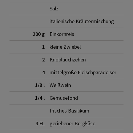
Salz
italienische Kräutermischung
200 g
Einkornreis
1
kleine Zwiebel
2
Knoblauchzehen
4
mittelgroße Fleischparadeiser
1/8 l
Weißwein
1/4 l
Gemüsefond
frisches Basilikum
3 EL
geriebener Bergkäse