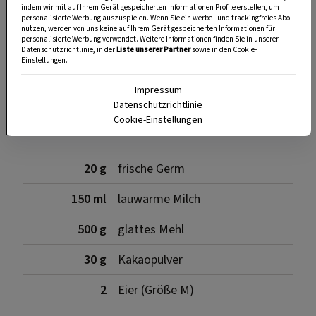
indem wir mit auf Ihrem Gerät gespeicherten Informationen Profile erstellen, um
personalisierte Werbung auszuspielen. Wenn Sie ein werbe– und trackingfreies Abo
nutzen, werden von uns keine auf Ihrem Gerät gespeicherten Informationen für
personalisierte Werbung verwendet. Weitere Informationen finden Sie in unserer
SPEICHERN
DRUCKEN
Datenschutzrichtlinie, in der
Liste unserer Partner
sowie in den Cookie-
Einstellungen.
Impressum
Zutaten
Datenschutzrichtlinie
Cookie-Einstellungen
20 g
frische Germ
150 ml
lauwarme Milch
500 g
glattes Mehl
30 g
Kakaopulver
2
Eier (Größe M)