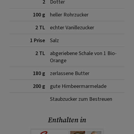
2
Dotter
100 g
heller Rohrzucker
2 TL
echter Vanillezucker
1 Prise
Salz
2 TL
abgeriebene Schale von 1 Bio-
Orange
180 g
zerlassene Butter
200 g
gute Himbeermarmelade
Staubzucker zum Bestreuen
Enthalten in