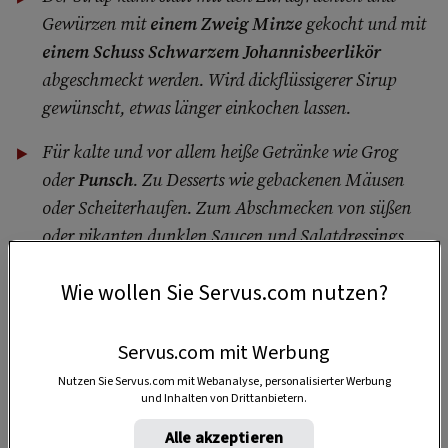
Gewürzen mit
einem Zweig Minze
gekocht und mit
einem Schuss Schwarzem Johannisbeerlikör
abgeschmeckt werden. Wird dickflüssigerer Sirup
gewünscht, etwas länger einkochen lassen.
Für kalte und vor allem heiße Getränke wie Grog
oder
Punsch
. Zu Desserts wie gebackenen Mäusen
oder Scheiterhaufen. Zum Abschmecken von süßen
oder pikanten dunklen Saucen und Salatdressings,
z.B. für Rotkraut
Wie wollen Sie Servus.com nutzen?
Servus.com mit Werbung
2 Glas
Nutzen Sie Servus.com mit Webanalyse, personalisierter Werbung
250 ml
und Inhalten von Drittanbietern.
Alle akzeptieren