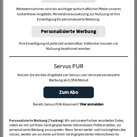
20 Minuten
Werbeeinnahmen sind ein wichtiger wirtschaftlicher Pfeiler unseres
kostenfreien Angebots. Mindestvoraussetzung zur Nutzung ist Ihre
Einwilligung für personalisierte Werbung.
50 Minuten
Personalisierte Werbung
Ihre Einwilligung ist jederzeit widerrufbar. Adblocker müssen vor
Nutzung deaktiviert werden.
Servus PUR
Nutzen Sie die Abo-Angebote von Servus.com ohne personalisierte
Werbung ab 0,99 €/Monat
Zum Abo
Bereits Servus PUR-Abonnent?
Hier anmelden
.
Personalisierte Werbung (Tracking):
Wir und unsere Partner verarbeiten Daten,
indem wir mit auf Ihrem Gerät gespeicherten Informationen Profile erstellen, um
personalisierte Werbung auszuspielen. Wenn Sie ein werbe– und trackingfreies Abo
nutzen, werden von uns keine auf Ihrem Gerät gespeicherten Informationen für