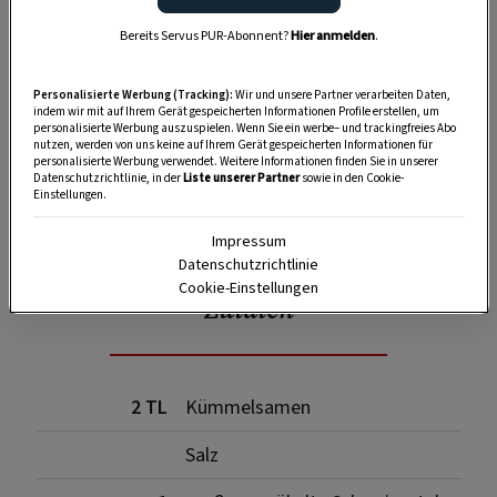
Bereits Servus PUR-Abonnent?
Hier anmelden
.
Personalisierte Werbung (Tracking):
Wir und unsere Partner verarbeiten Daten,
indem wir mit auf Ihrem Gerät gespeicherten Informationen Profile erstellen, um
personalisierte Werbung auszuspielen. Wenn Sie ein werbe– und trackingfreies Abo
nutzen, werden von uns keine auf Ihrem Gerät gespeicherten Informationen für
personalisierte Werbung verwendet. Weitere Informationen finden Sie in unserer
Datenschutzrichtlinie, in der
Liste unserer Partner
sowie in den Cookie-
Einstellungen.
SPEICHERN
DRUCKEN
Impressum
Datenschutzrichtlinie
Cookie-Einstellungen
Zutaten
2 TL
Kümmelsamen
Salz