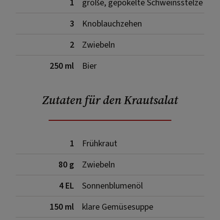
1
große, gepökelte Schweinsstelze
3
Knoblauchzehen
2
Zwiebeln
250 ml
Bier
Zutaten für den Krautsalat
1
Frühkraut
80 g
Zwiebeln
4 EL
Sonnenblumenöl
150 ml
klare Gemüsesuppe