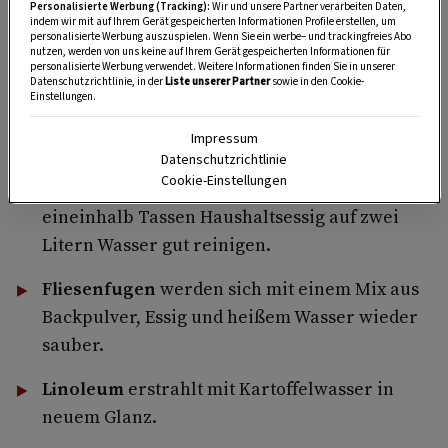
Personalisierte Werbung (Tracking):
Wir und unsere Partner verarbeiten Daten,
indem wir mit auf Ihrem Gerät gespeicherten Informationen Profile erstellen, um
Reicht Kehren oder Staubsaugen nicht aus,
personalisierte Werbung auszuspielen. Wenn Sie ein werbe– und trackingfreies Abo
nutzen, werden von uns keine auf Ihrem Gerät gespeicherten Informationen für
helfen diese Hausmittel. Die Wahl des
richtigen
personalisierte Werbung verwendet. Weitere Informationen finden Sie in unserer
Datenschutzrichtlinie, in der
Liste unserer Partner
sowie in den Cookie-
Reinigungsmittels
hängt vom Boden ab:
Einstellungen.
Holzböden
lassen sich mit einer Mixtur aus
Impressum
zweieinhalb Tassen Pflanzenöl (Leinöl für
Datenschutzrichtlinie
Cookie-Einstellungen
helle Böden, Olivenöl für dunkle Böden) und
eineinhalb Tassen Haushaltsessig auf zwei
Litern Wasser gut reinigen.
Fliesenfugen
werden sich mit einem Mix aus
Backpulver, Essig und heißem Wasser wieder
sauber.
Linoleum
erstrahlt mit Kartoffelwasser in
neuem Glanz.