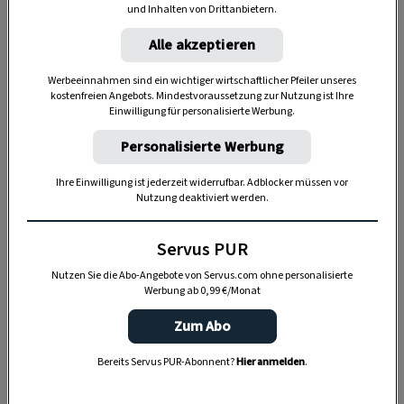
und Inhalten von Drittanbietern.
Bodenbelag reinigen und pflegen
Alle akzeptieren
Werbeeinnahmen sind ein wichtiger wirtschaftlicher Pfeiler unseres
kostenfreien Angebots. Mindestvoraussetzung zur Nutzung ist Ihre
Einwilligung für personalisierte Werbung.
Personalisierte Werbung
Ihre Einwilligung ist jederzeit widerrufbar. Adblocker müssen vor
Nutzung deaktiviert werden.
Servus PUR
Anzeige
Nutzen Sie die Abo-Angebote von Servus.com ohne personalisierte
Werbung ab 0,99 €/Monat
Zum Abo
Bereits Servus PUR-Abonnent?
Hier anmelden
.