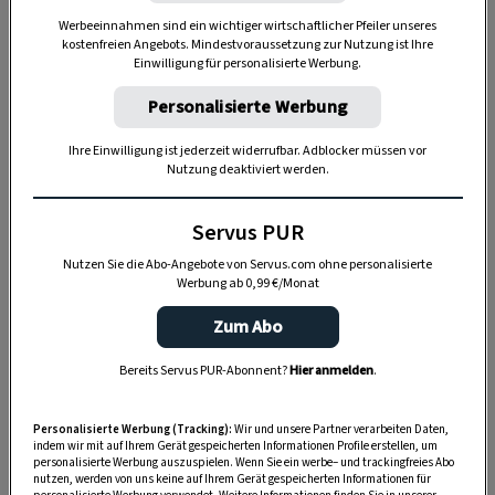
unliebsamen Mitbewohner:
Vorräte
Werbeeinnahmen sind ein wichtiger wirtschaftlicher Pfeiler unseres
kostenfreien Angebots. Mindestvoraussetzung zur Nutzung ist Ihre
entsorgen
. Und zwar restlos alle, die auch nur
Einwilligung für personalisierte Werbung.
im Entferntesten betroffen sein könnten. Das
Personalisierte Werbung
mag übertrieben wirken, ist aber notwendig.
Danach Küchenkästen und Regale gründlich
Ihre Einwilligung ist jederzeit widerrufbar. Adblocker müssen vor
Nutzung deaktiviert werden.
säubern und desinfizieren.
Servus PUR
Damit es sich die Motten aber erst gar nicht in
der Küche gemütlich machen, sollte man gut
Nutzen Sie die Abo-Angebote von Servus.com ohne personalisierte
Werbung ab 0,99 €/Monat
vorbeugen: Lebensmittel immer gut
verschließen, am besten in Behältern mit
Zum Abo
Gummiringdichtung.
Bereits Servus PUR-Abonnent?
Hier anmelden
.
Personalisierte Werbung (Tracking):
Wir und unsere Partner verarbeiten Daten,
indem wir mit auf Ihrem Gerät gespeicherten Informationen Profile erstellen, um
personalisierte Werbung auszuspielen. Wenn Sie ein werbe– und trackingfreies Abo
nutzen, werden von uns keine auf Ihrem Gerät gespeicherten Informationen für