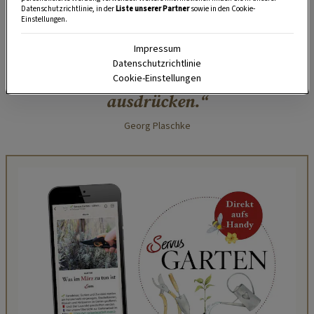
Tonresten. Auf einen nächsten Versuch.
Datenschutzrichtlinie, in der
Liste unserer Partner
sowie in den Cookie-
Einstellungen.
Mit der Okarina lässt sich die ganze
Impressum
Datenschutzrichtlinie
Palette an menschlichen Gefühlen
Cookie-Einstellungen
ausdrücken.
Georg Plaschke