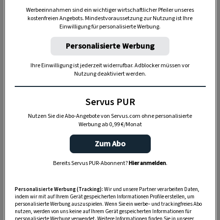
Werbeeinnahmen sind ein wichtiger wirtschaftlicher Pfeiler unseres
kostenfreien Angebots. Mindestvoraussetzung zur Nutzung ist Ihre
Einwilligung für personalisierte Werbung.
Personalisierte Werbung
Ihre Einwilligung ist jederzeit widerrufbar. Adblocker müssen vor
Nutzung deaktiviert werden.
Heute steht er nicht im Verkaufsraum seines
Servus PUR
Ladens. Denn der letzte wichtige
Nutzen Sie die Abo-Angebote von Servus.com ohne personalisierte
Werbung ab 0,99 €/Monat
Herstellungsschritt, das Stimmen der Okarina, ist
angesagt – bevor das Instrument für zehn
Zum Abo
Stunden im 900 Grad heißen Ofen landet. Wenn
Bereits Servus PUR-Abonnent?
Hier anmelden
.
sie jetzt den strengen Klangtest von Georgs
feinem Gehör nicht besteht, dann schafft es die
Personalisierte Werbung (Tracking):
Wir und unsere Partner verarbeiten Daten,
kleine Gefäßflöte erst gar nicht in den Brennofen,
indem wir mit auf Ihrem Gerät gespeicherten Informationen Profile erstellen, um
personalisierte Werbung auszuspielen. Wenn Sie ein werbe– und trackingfreies Abo
sondern wandert gleich wieder zurück zu den
nutzen, werden von uns keine auf Ihrem Gerät gespeicherten Informationen für
personalisierte Werbung verwendet. Weitere Informationen finden Sie in unserer