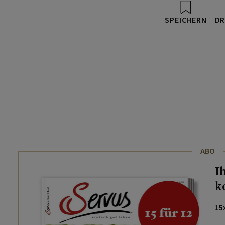
SPEICHERN
DR
ABO
I
k
15