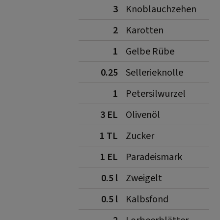
3
Knoblauchzehen
2
Karotten
1
Gelbe Rübe
0.25
Sellerieknolle
1
Petersilwurzel
3 EL
Olivenöl
1 TL
Zucker
1 EL
Paradeismark
0.5 l
Zweigelt
0.5 l
Kalbsfond