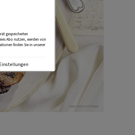
rät gespeicherten
reies Abo nutzen, werden von
tionen finden Sie in unserer
Einstellungen
Foto: Eisenhut & Mayer