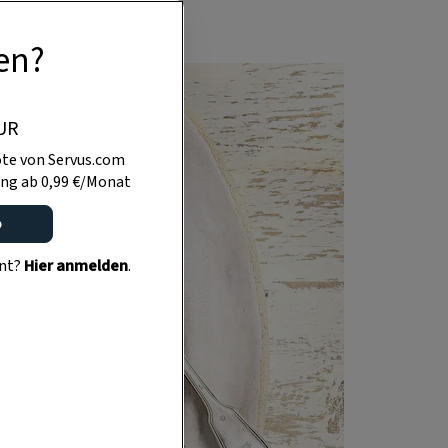
en?
UR
te von Servus.com
ng ab 0,99 €/Monat
o
ent?
Hier anmelden
.