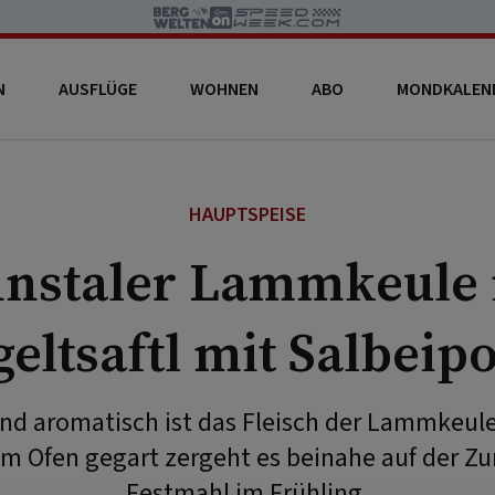
N
AUSFLÜGE
WOHNEN
ABO
MONDKALEN
HAUPTSPEISE
nstaler Lammkeule
eltsaftl mit Salbeip
und aromatisch ist das Fleisch der Lammkeul
m Ofen gegart zergeht es beinahe auf der Zun
Festmahl im Frühling.