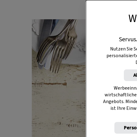
W
Servus
Nutzen Sie S
personalisier
A
Werbeeinna
wirtschaftliche
Angebots. Mind
ist Ihre Einw
Perso