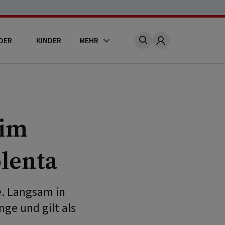
DER
KINDER
MEHR
Account
 im
olenta
e. Langsam in
ge und gilt als