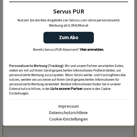
Servus PUR
Den wunderbaren Reindling bäckt die Wirtin
selbst. Ein echtes Kärnter Frig­ga, eine Art Käse-
Nutzen Sie die Abo-Angebote von Servus.com ohne personalisierte
Werbung ab 0,99 €/Monat
Omelette mit Speck, sowie Kaiserschmarren,
Gulasch und Jause gibt’s immer.
Zum Abo
Nur manchmal kommt auch ein
Bereits Servus PUR-Abonnent?
Hier anmelden
.
frischer Braten aus dem Backrohr.
Auf industrielle Limonaden wird verzichtet,
Personalisierte Werbung (Tracking):
Wir und unsere Partner verarbeiten Daten,
indem wir mit auf Ihrem Gerät gespeicherten Informationen Profile erstellen, um
dafür gibt es Holundersaft und
personalisierte Werbung auszuspielen. Wenn Sie ein werbe– und trackingfreies Abo
nutzen, werden von uns keine auf Ihrem Gerät gespeicherten Informationen für
verschiedene Kräutersäfte aus hauseigener
personalisierte Werbung verwendet. Weitere Informationen finden Sie in unserer
Datenschutzrichtlinie, in der
Liste unserer Partner
sowie in den Cookie-
Erzeugung. Wer hier übernachtet, bekommt ein
Einstellungen.
viergängiges Abendessen serviert sowie
Impressum
ein wunderbares Früh­stück, für das alleine es
Datenschutzrichtlinie
sich auszahlen würde zu bleiben.
Cookie-Einstellungen