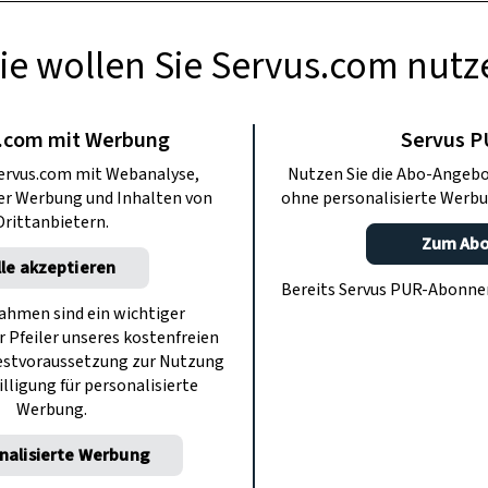
ie wollen Sie Servus.com nutz
USFLÜGE
 den Weißensee
.com mit Werbung
Servus 
ervus.com mit Webanalyse,
Nutzen Sie die Abo-Angebo
ter Werbung und Inhalten von
ohne personalisierte Werbu
 unverbaut: Am elfeinhalb Kilometer
Drittanbietern.
bik und Alaska aufeinanderzutreffen.
Zum Ab
lle akzeptieren
Bereits Servus PUR-Abonn
hmen sind ein wichtiger
r Pfeiler unseres kostenfreien
estvoraussetzung zur Nutzung
illigung für personalisierte
Werbung.
nalisierte Werbung