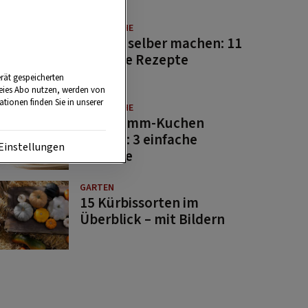
GUTE KÜCHE
Saucen selber machen: 11
beliebte Rezepte
rät gespeicherten
reies Abo nutzen, werden von
tionen finden Sie in unserer
GUTE KÜCHE
Osterlamm-Kuchen
backen: 3 einfache
Einstellungen
Rezepte
GARTEN
15 Kürbissorten im
Überblick – mit Bildern