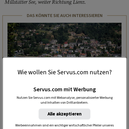
Millstätter See, weiter Richtung Lienz.
DAS KÖNNTE SIE AUCH INTERESSIEREN
Wie wollen Sie Servus.com nutzen?
Servus.com mit Werbung
Nutzen Sie Servus.com mit Webanalyse, personalisierter Werbung
AUSFLÜGE
und Inhalten von Drittanbietern.
10 Ausflugs-Tipps für den
Alle akzeptieren
Millstätter See in Kärnten
Werbeeinnahmen sind ein wichtiger wirtschaftlicher Pfeiler unseres