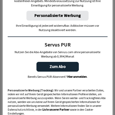
kostenfreien Angebots. Mindestvoraussetzung zur Nutzung ist Ihre
Einwilligung für personalisierte Werbung.
Personalisierte Werbung
Ihre Einwilligung ist jederzeit widerrufbar. Adblocker müssen vor
Nutzung deaktiviert werden.
Servus PUR
Nutzen Sie die Abo-Angebote von Servus.com ohne personalisierte
Werbung ab 0,99 €/Monat
Zum Abo
Bereits Servus PUR-Abonnent?
Hier anmelden
.
„Servus Garten“ auf WhatsApp
Personalisierte Werbung (Tracking):
Wir und unsere Partner verarbeiten Daten,
Nutzen Sie WhatsApp auf Ihrem Handy und lieben es, auf
indem wir mit auf Ihrem Gerät gespeicherten Informationen Profile erstellen, um
dem Balkon, der Terrasse oder im Garten zu werkeln? In
personalisierte Werbung auszuspielen. Wenn Sie ein werbe– und trackingfreies Abo
nutzen, werden von uns keine auf Ihrem Gerät gespeicherten Informationen für
unserem kostenlosen WhatsApp-Kanal finden Sie täglich
personalisierte Werbung verwendet. Weitere Informationen finden Sie in unserer
Tipps und Tricks für Garten, Terrasse, Balkon- und
Datenschutzrichtlinie, in der
Liste unserer Partner
sowie in den Cookie-
Einstellungen.