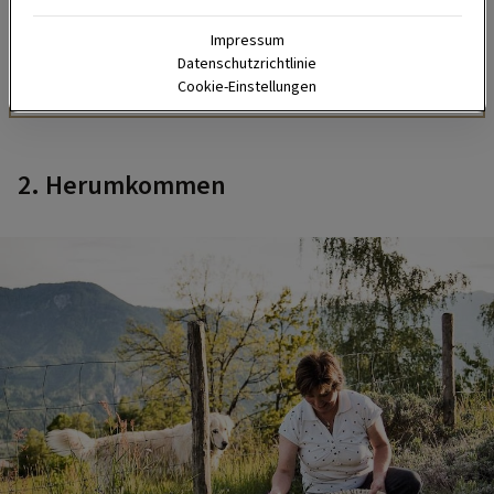
Zimmerpflanzen.
Impressum
Datenschutzrichtlinie
HIER MEHR ERFAHREN
Cookie-Einstellungen
2. Herumkommen