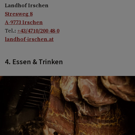
Landhof Irschen
Stresweg 8
A-9773 Irschen
Tel.:
+43/4710/200 48-0
landhof-irschen.at
4. Essen & Trinken