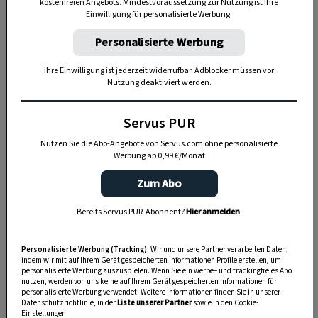
kostenfreien Angebots. Mindestvoraussetzung zur Nutzung ist Ihre
Einwilligung für personalisierte Werbung.
Personalisierte Werbung
Ihre Einwilligung ist jederzeit widerrufbar. Adblocker müssen vor
Nutzung deaktiviert werden.
Servus PUR
Nutzen Sie die Abo-Angebote von Servus.com ohne personalisierte
Werbung ab 0,99 €/Monat
Zum Abo
„Servus Garten“ auf WhatsApp
Bereits Servus PUR-Abonnent?
Hier anmelden
.
Nutzen Sie WhatsApp auf Ihrem Handy und lieben es, auf
Personalisierte Werbung (Tracking):
Wir und unsere Partner verarbeiten Daten,
dem Balkon, der Terrasse oder im Garten zu werkeln? In
indem wir mit auf Ihrem Gerät gespeicherten Informationen Profile erstellen, um
personalisierte Werbung auszuspielen. Wenn Sie ein werbe– und trackingfreies Abo
unserem kostenlosen WhatsApp-Kanal finden Sie täglich
nutzen, werden von uns keine auf Ihrem Gerät gespeicherten Informationen für
Tipps und Tricks für Garten, Terrasse, Balkon- und
personalisierte Werbung verwendet. Weitere Informationen finden Sie in unserer
Datenschutzrichtlinie, in der
Liste unserer Partner
sowie in den Cookie-
Zimmerpflanzen.
Einstellungen.