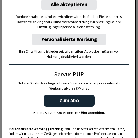
Alle akzeptieren
Werbeeinnahmen sind ein wichtiger wirtschaftlicher Pfeiler unseres
kostenfreien Angebots. Mindestvoraussetzung zur Nutzung ist Ihre
Anzeige
Einwilligung für personalisierte Werbung.
Personalisierte Werbung
Ihre Einwilligung ist jederzeit widerrufbar. Adblocker müssen vor
Nutzung deaktiviert werden.
Servus PUR
Nutzen Sie die Abo-Angebote von Servus.com ohne personalisierte
Werbung ab 0,99 €/Monat
Zum Abo
Bereits Servus PUR-Abonnent?
Hier anmelden
.
Personalisierte Werbung (Tracking):
Wir und unsere Partner verarbeiten Daten,
indem wir mit auf Ihrem Gerät gespeicherten Informationen Profile erstellen, um