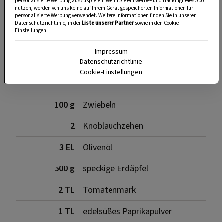
personalisierte Werbung auszuspielen. Wenn Sie ein werbe– und trackingfreies Abo
nutzen, werden von uns keine auf Ihrem Gerät gespeicherten Informationen für
personalisierte Werbung verwendet. Weitere Informationen finden Sie in unserer
SPEICHERN
DRUCKEN
Datenschutzrichtlinie, in der
Liste unserer Partner
sowie in den Cookie-
Einstellungen.
Impressum
Zutaten
Datenschutzrichtlinie
Cookie-Einstellungen
100 g
Zwiebeln
2
Knoblauchzehen
3 EL
Olivenöl
500 g
speckige Erdäpfel
2 TL
Tomatenmark
1 TL
edelsüßes Paprikapulver