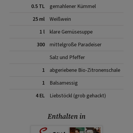
0.5 TL
gemahlener Kümmel
25 ml
Weißwein
1 l
klare Gemüsesuppe
300
mittelgroße Paradeiser
Salz und Pfeffer
1
abgeriebene Bio-Zitronenschale
1
Balsamessig
4 EL
Liebstöckl (grob gehackt)
Enthalten in