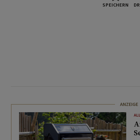
SPEICHERN
DR
ANZEIGE
AL
A
S