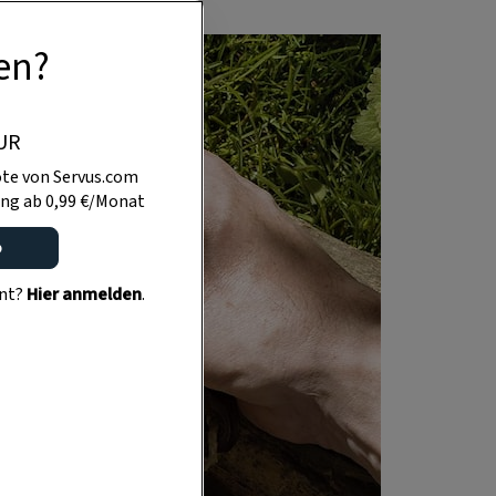
en?
UR
te von Servus.com
ng ab 0,99 €/Monat
o
ent?
Hier anmelden
.