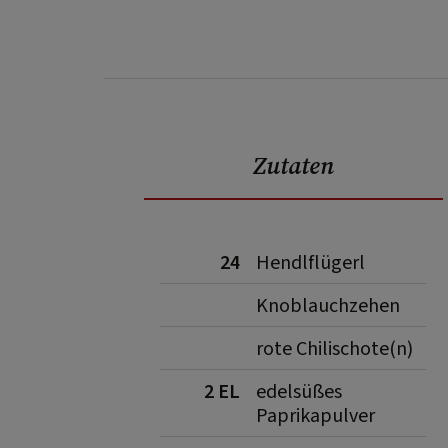
Zutaten
24
Hendlflügerl
Knoblauchzehen
rote Chilischote(n)
2 EL
edelsüßes
Paprikapulver