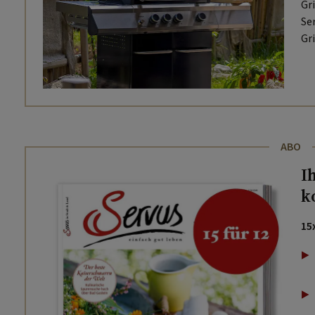
Gr
Ser
Gr
ABO
I
k
15