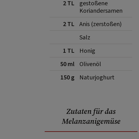
2 TL
gestoßene
Koriandersamen
2 TL
Anis (zerstoßen)
Salz
1 TL
Honig
50 ml
Olivenöl
150 g
Naturjoghurt
Zutaten für das
Melanzanigemüse