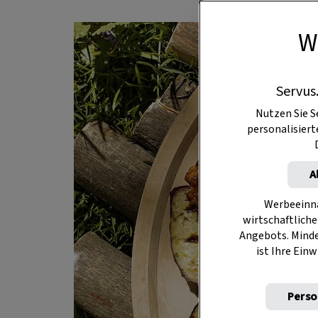
W
Servus
Nutzen Sie S
personalisier
A
Werbeeinna
wirtschaftliche
Angebots. Mind
ist Ihre Einw
Perso